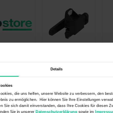
gulaire 120°
- 424RA177P120B -
Capteur angulaire 120° CCW -
r de commande - 0,5-
424A00A120B - avec levier de
Capt
Details
commande - 0,5-4,5V
424A
137,10 €*
127,
t : 424RA177P120B
N° produit : 424A00A120B
N° p
Cookies
le (12 pcs.), délai de
Disponible (20 pcs.), délai de
Di
okies, die uns helfen, unsere Website zu verbessern, den best
-3 jours
livraison 1-3 jours
livra
bnis zu ermöglichen. Hier können Sie Ihre Einstellungen verwal
ren Sie sich damit einverstanden, dass Ihre Cookies für diesen
inden Sie in unserer
Datenschutzerklärung
sowie im
Impress