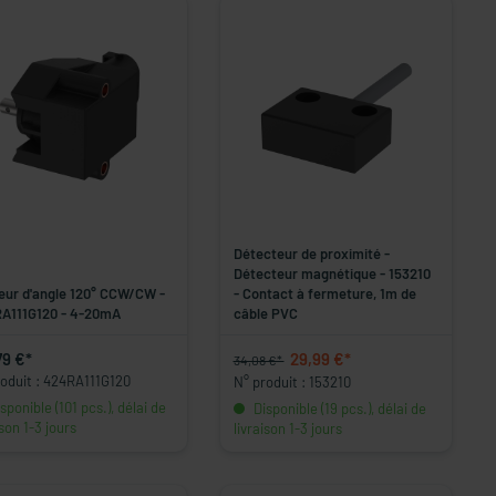
Détecteur de proximité -
Détecteur magnétique - 153210
eur d'angle 120° CCW/CW -
- Contact à fermeture, 1m de
A111G120 - 4-20mA
câble PVC
79 €*
29,99 €*
34,08 €*
roduit : 424RA111G120
N° produit : 153210
sponible (101 pcs.), délai de
Disponible (19 pcs.), délai de
ison 1-3 jours
livraison 1-3 jours