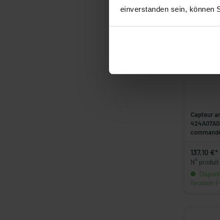
einverstanden sein, können 
Capteur a
424A07A04
commande 
137,10 €*
N° produi
Disponib
livraison 1