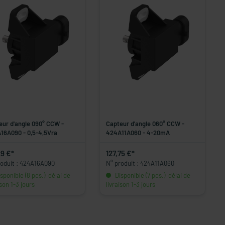
eur d'angle 090° CCW -
Capteur d'angle 060° CCW -
16A090 - 0,5-4,5Vra
424A11A060 - 4-20mA
29 €*
127,75 €*
roduit : 424A16A090
N° produit : 424A11A060
sponible (8 pcs.), délai de
Disponible (7 pcs.), délai de
ison 1-3 jours
livraison 1-3 jours