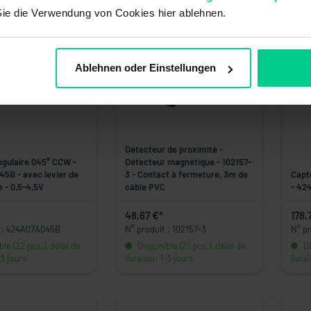
Sie die Verwendung von Cookies hier ablehnen.
Ablehnen oder Einstellungen
Détecteur de proximité -
ngulaire 045° CCW -
Détecteur magnétique - 102157-
5B - avec levier de
3 - Contact à fermeture, 3m de
Capt
- 0,5-4,5V
câble PVC
- 42
48,67 €*
178,
t : 424A07A045B
N° produit : 102157-3
N° p
le (22 pcs.), délai de
Disponible (21 pcs.), délai de
Di
-3 jours
livraison 1-3 jours
livra