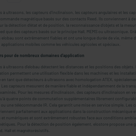
s à ultrasons, les capteurs d'inclinaison, les capteurs angulaires et les 
commande magnétique basés sur des contacts Reed. Ils conviennent à de n
r la détection d'état et de position, la reconnaissance d'objets et la mesu
ed que des capteurs basés sur le principe Hall, MEMS ou ultrasonique. Grâc
s elobau sont extrêmement fiables et ont une longue durée de vie, même d
 applications mobiles comme les véhicules agricoles et spéciaux.
rs pour de nombreux domaines d'application
 à ultrasons d'elobau détectent les distances et les positions des objets.
ion permettent une utilisation flexible dans les machines et les installat
 en tant que détecteurs à ultrasons avec homologation ATEX, spécialeme
. Les capteurs mesurent de manière fiable et indépendamment de la transpare
xaminés. Pour les mesures d'inclinaison, des capteurs d'inclinaison en ver
qu'à quatre points de commutation supplémentaires librement configurables 
ou une télécommande IR. Cela garantit une mise en service simple. Les ca
iennent parfaitement aux applications dans la construction mécanique et l
 et numériques et sont extrêmement robustes face aux conditions ambiant
étiques. Pour la détection de position également, elostore propose une
, Hall et magnétorésistifs.