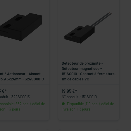
Détecteur de proximité -
Détecteur magnétique -
nt / Actionneur - Aimant
151SG010 - Contact à fermeture,
Co Ø 5x24mm - 324SG001S
1m de câble PVC
5 €*
19,95 €*
roduit : 324SG001S
N° produit : 151SG010
sponible (532 pcs.), délai de
Disponible (119 pcs.), délai de
ison 1-3 jours
livraison 1-3 jours