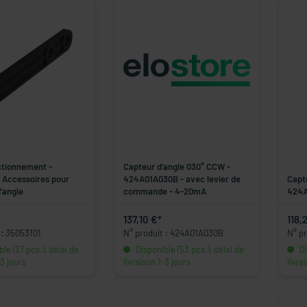
ctionnement -
Capteur d'angle 030° CCW -
 Accessoires pour
424A01A030B - avec levier de
Capt
'angle
commande - 4-20mA
424A
137,10 €*
118,
 : 35053101
N° produit : 424A01A030B
N° p
le (37 pcs.), délai de
Disponible (53 pcs.), délai de
Di
-3 jours
livraison 1-3 jours
livra