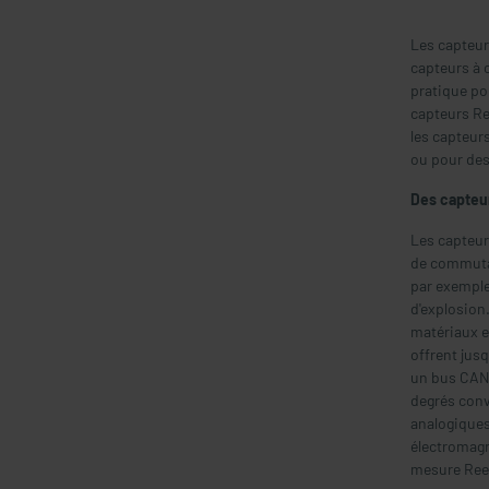
Les capteur
capteurs à 
pratique pou
capteurs Re
les capteur
ou pour des
Des capteu
Les capteurs
de commutat
par exemple
d'explosion
matériaux e
offrent jus
un bus CAN 
degrés conv
analogiques
électromagn
mesure Reed