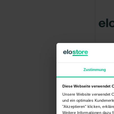
Capteur an
CCW/CCW 
avec levie
Zustimmung
4,5V
187,94 €*
N° produi
Diese Webseite verwendet 
Disponib
Unsere Website verwendet Co
livraison 1
und ein optimales Kundenerle
"Akzeptieren" klicken, erklä
Weitere Informationen dazu f