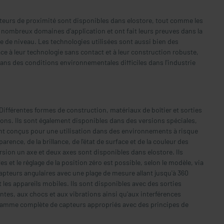
capteurs de proximité sont disponibles dans elostore, tout comme les
ombreux domaines d'application et ont fait leurs preuves dans la
re de niveau. Les technologies utilisées sont aussi bien des
e à leur technologie sans contact et à leur construction robuste,
ans des conditions environnementales difficiles dans l'industrie
 Différentes formes de construction, matériaux de boîtier et sorties
ions. Ils sont également disponibles dans des versions spéciales,
nt conçus pour une utilisation dans des environnements à risque
nce, de la brillance, de l'état de surface et de la couleur des
sion un axe et deux axes sont disponibles dans elostore. Ils
et le réglage de la position zéro est possible, selon le modèle, via
pteurs angulaires avec une plage de mesure allant jusqu'à 360
es appareils mobiles. Ils sont disponibles avec des sorties
es, aux chocs et aux vibrations ainsi qu'aux interférences
 gamme complète de capteurs appropriés avec des principes de