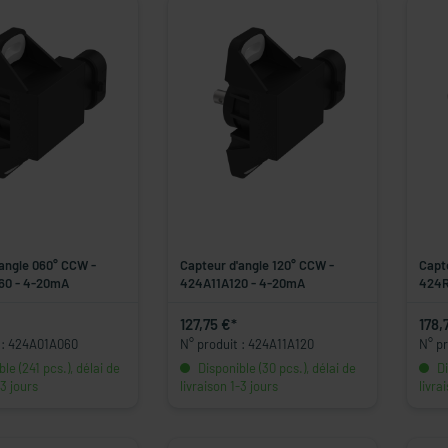
angle 060° CCW -
Capteur d'angle 120° CCW -
Capt
60 - 4-20mA
424A11A120 - 4-20mA
424R
127,75 €*
178,
 : 424A01A060
N° produit : 424A11A120
N° p
le (241 pcs.), délai de
Disponible (30 pcs.), délai de
Di
-3 jours
livraison 1-3 jours
livra