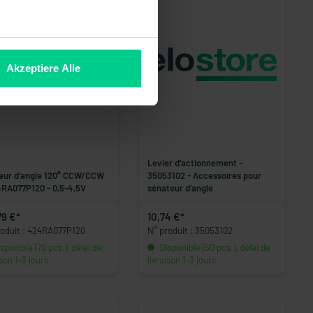
Akzeptiere Alle
Levier d'actionnement -
eur d'angle 120° CCW/CCW
35053102 - Accessoires pour
4RA077P120 - 0,5-4,5V
sénateur d'angle
79 €*
10,74 €*
roduit : 424RA077P120
N° produit : 35053102
sponible (70 pcs.), délai de
Disponible (50 pcs.), délai de
ison 1-3 jours
livraison 1-3 jours