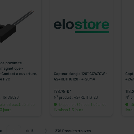
de proximité -
 magnétique -
 Contact à ouverture,
Capteur d'angle 120° CCW/CW -
Capt
le PVC
424RD111G120 - 4-20mA
424A
178,79 €*
118,
 : 151SG020
N° produit : 424RD111G120
N° p
le (58 pcs.), délai de
Disponible (36 pcs.), délai de
Di
-3 jours
livraison 1-3 jours
livra
379 Produits trouvés
e
de
16