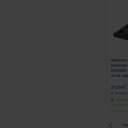
Détecteur 
Détecteur
151SG020 -
1m de câb
27,09 €*
N° produit
Disponib
livraison 1
Pag