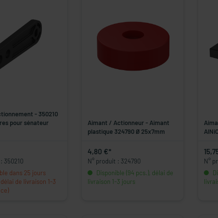
ctionnement - 350210
res pour sénateur
Aimant / Actionneur - Aimant
Aima
plastique 324790 Ø 25x7mm
AlNi
4,80 €*
15,7
 : 350210
N° produit : 324790
N° p
ble dans 25 jours
Disponible (94 pcs.), délai de
Di
délai de livraison 1-3
livraison 1-3 jours
livra
èce)