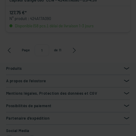
Capteur d'angle 090° CCW - 424A17A090 - 0,5-4,5V
127,75 €*
N° produit : 424A17A090
Disponible (58 pcs.), délai de livraison 1-3 jours
Page
de
11
Produits
A propos de l'elostore
Mentions légales, Protection des données et CGV
Possibilités de paiement
Partenaire d'expédition
Social Media