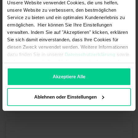
Unsere Website verwendet Cookies, die uns helfen,
unsere Website zu verbessern, den bestmöglichen
Service zu bieten und ein optimales Kundenerlebnis zu
ermöglichen. Hier können Sie Ihre Einstellungen
verwalten. Indem Sie auf "Akzeptieren" klicken, erklären
Sie sich damit einverstanden, dass Ihre Cookies für
diesen Zweck verwendet werden. Weitere Informationen
dazu finden Sie in unserer
Datenschutzerklärung
sowie
im
Impressum
. Sollten Sie hiermit nicht einverstanden
sein, können Sie die Verwendung von Cookies hier
Levier d'actionnement - 35053102 - Accessoires pour sénateur
ablehnen.
Akzeptiere Alle
d'angle
10,74 €*
Ablehnen oder Einstellungen
N° produit : 35053102
Disponible (50 pcs.), délai de livraison 1-3 jours