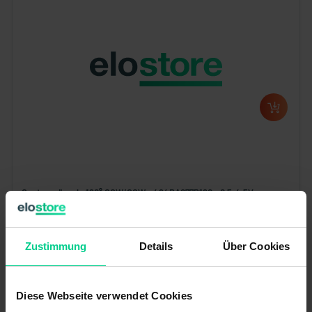
Capteur d'angle 120° CCW/CCW - 424RA077P120 - 0,5-4,5V
178,79 €*
N° produit : 424RA077P120
Zustimmung
Details
Über Cookies
Disponible (70 pcs.), délai de livraison 1-3 jours
Diese Webseite verwendet Cookies