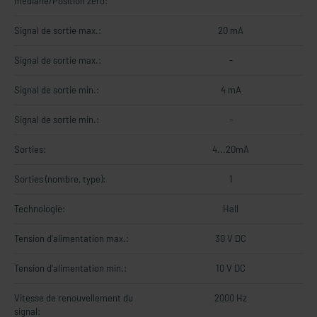
médiane/Position zéro:
Signal de sortie max.:
20 mA
Signal de sortie max.:
-
Signal de sortie min.:
4 mA
Signal de sortie min.:
-
Sorties:
4...20mA
Sorties (nombre, type):
1
Technologie:
Hall
Tension d'alimentation max.:
30 V DC
Tension d'alimentation min.:
10 V DC
Vitesse de renouvellement du
2000 Hz
signal: