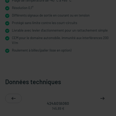
Plage de température de -40 °C à +85 °C
Résolution 0,1°
Différents signaux de sortie en courant ou en tension
Protégé sans limite contre les court-circuits
Livrable avec levier d'actionnement pour un rattachement simple
CEM pour le domaine automobile, immunité aux interférences 200
V/m
Roulement à billes (palier lisse en option)
Données techniques
424A01A060
145,89 €