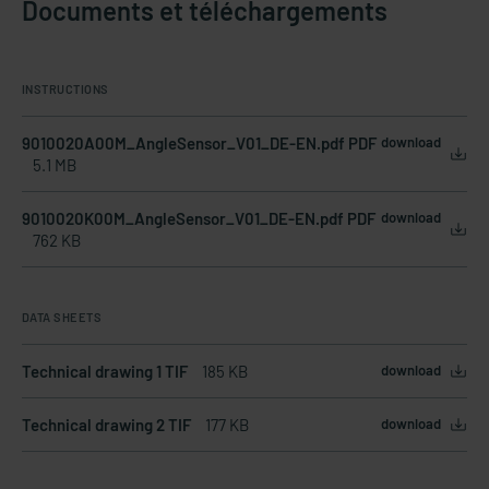
Documents et téléchargements
INSTRUCTIONS
9010020A00M_AngleSensor_V01_DE-EN.pdf PDF
download
5.1 MB
9010020K00M_AngleSensor_V01_DE-EN.pdf PDF
download
762 KB
DATA SHEETS
Technical drawing 1 TIF
185 KB
download
Technical drawing 2 TIF
177 KB
download