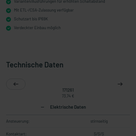
Varianten/Ausführungen für erhöhten Schaltabstand
Mit ETL-/CSA-Zulassung verfügbar
Schutzart bis IP69K
Verdeckter Einbau möglich
Technische Daten
171261
73,74 €
Elektrische Daten
Ansteuerung:
stirnseitig
Kontaktart:
S/S/S