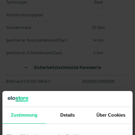
Technologie:
Reed
Verschmutzungsgrad:
-
Vorwiderstand:
22 Ohm
gesicherter Ausschaltabstand (Sar):
14 mm
gesicherter Schaltabstand (Sao):
4 mm
Sicherheitstechnische Kennwerte
B10d nach EN ISO 13849-1:
2000000 20000000
Bauart nach EN ISO 14119:
4
Codierung nach EN ISO 14119:
gering
Zustimmung
Details
Über Cookies
Gebrauchsdauer in Jahren:
20 a
Struktur nach EN ISO 13849-1:
Zweikanalig