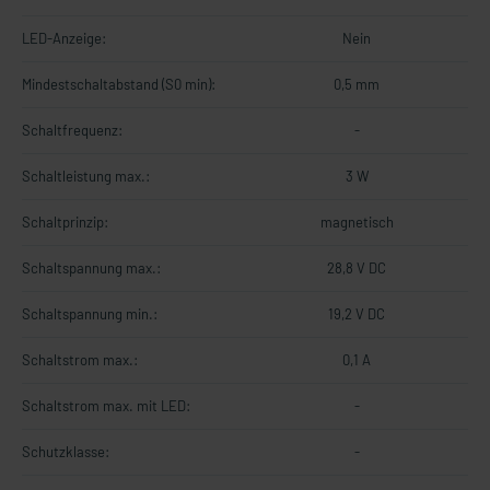
LED-Anzeige:
Nein
Mindestschaltabstand (S0 min):
0,5 mm
Schaltfrequenz:
-
Schaltleistung max.:
3 W
Schaltprinzip:
magnetisch
Schaltspannung max.:
28,8 V DC
Schaltspannung min.:
19,2 V DC
Schaltstrom max.:
0,1 A
Schaltstrom max. mit LED:
-
Schutzklasse:
-