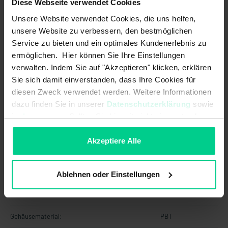
Diese Webseite verwendet Cookies
Unsere Website verwendet Cookies, die uns helfen,
Mechanische Daten
unsere Website zu verbessern, den bestmöglichen
Service zu bieten und ein optimales Kundenerlebnis zu
Abmessungen:
M30 x 37 mm
ermöglichen. Hier können Sie Ihre Einstellungen
Gehäusebauform:
quaderförmig
verwalten. Indem Sie auf "Akzeptieren" klicken, erklären
Sie sich damit einverstanden, dass Ihre Cookies für
Mindestmontageabstand (zwischen
-
diesen Zweck verwendet werden. Weitere Informationen
2 Sensoren):
dazu finden Sie in unserer
Datenschutzerklärung
sowie
im
Impressum
. Sollten Sie hiermit nicht einverstanden
Rastung vorhanden:
sein, können Sie die Verwendung von Cookies hier
ablehnen.
Akzeptiere Alle
nicht bündig einbaubar:
Materialinformationen
Ablehnen oder Einstellungen
Gehäusefarbe:
schwarz
Gehäusematerial:
PBT