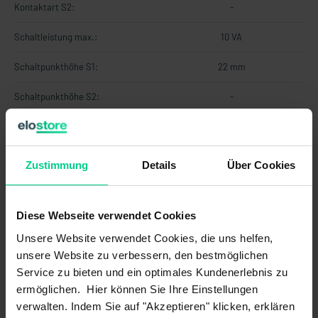
Kontaktart S2:
-
Schaltleistung max.:
10 VA
Schaltpunkthöhe S1:
22 mm
Schaltpunkthöhe S2:
-
Schaltspannung max.:
48 V AC
Schaltspannung max.:
48 V DC
Zustimmung
Details
Über Cookies
Schaltstrom max.:
0,5 A
Diese Webseite verwendet Cookies
Technologie:
Reed
Unsere Website verwendet Cookies, die uns helfen,
Eigenschaften
unsere Website zu verbessern, den bestmöglichen
Service zu bieten und ein optimales Kundenerlebnis zu
Artikelkennzeichnung:
Laser-Beschriftung
ermöglichen. Hier können Sie Ihre Einstellungen
verwalten. Indem Sie auf "Akzeptieren" klicken, erklären
Aufbau:
Dichtungs-freier Aufbau im