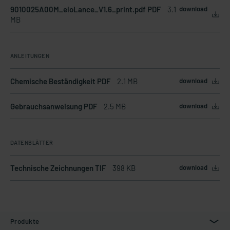
9010025A00M_eloLance_V1.6_print.pdf PDF
3.1
download
MB
ANLEITUNGEN
Chemische Beständigkeit PDF
2.1 MB
download
Gebrauchsanweisung PDF
2.5 MB
download
DATENBLÄTTER
Technische Zeichnungen TIF
398 KB
download
Produkte