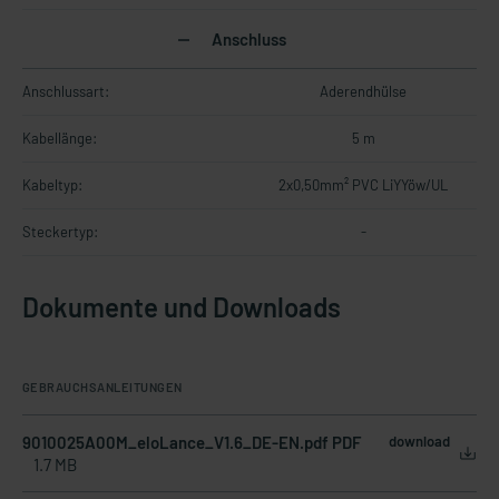
Anschluss
Anschlussart:
Aderendhülse
Kabellänge:
5 m
Kabeltyp:
2x0,50mm² PVC LiYYöw/UL
Steckertyp:
-
Dokumente und Downloads
GEBRAUCHSANLEITUNGEN
9010025A00M_eloLance_V1.6_DE-EN.pdf PDF
download
1.7 MB