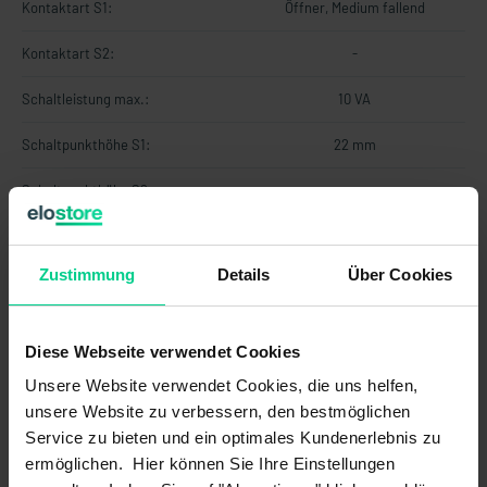
Kontaktart S1:
Öffner, Medium fallend
Kontaktart S2:
-
Schaltleistung max.:
10 VA
Schaltpunkthöhe S1:
22 mm
Schaltpunkthöhe S2:
-
Schaltspannung max.:
48 V AC
Zustimmung
Details
Über Cookies
Schaltspannung max.:
48 V DC
Schaltstrom max.:
0,5 A
Diese Webseite verwendet Cookies
Technologie:
Reed
Unsere Website verwendet Cookies, die uns helfen,
unsere Website zu verbessern, den bestmöglichen
Eigenschaften
Service zu bieten und ein optimales Kundenerlebnis zu
ermöglichen. Hier können Sie Ihre Einstellungen
Artikelkennzeichnung:
Laser-Beschriftung