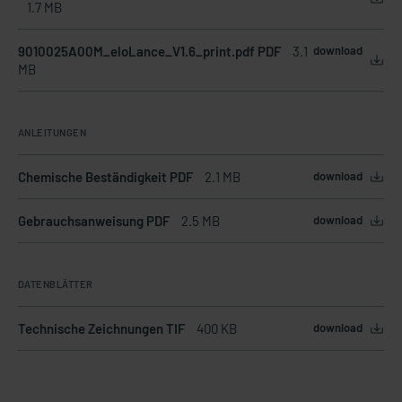
1.7 MB
9010025A00M_eloLance_V1.6_print.pdf PDF
3.1
download
MB
ANLEITUNGEN
Chemische Beständigkeit PDF
2.1 MB
download
Gebrauchsanweisung PDF
2.5 MB
download
DATENBLÄTTER
Technische Zeichnungen TIF
400 KB
download