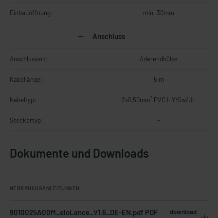
Einbauöffnung:
min. 30mm
Anschluss
Anschlussart:
Aderendhülse
Kabellänge:
5 m
Kabeltyp:
2x0,50mm² PVC LiYYöw/UL
Steckertyp:
-
Dokumente und Downloads
GEBRAUCHSANLEITUNGEN
9010025A00M_eloLance_V1.6_DE-EN.pdf PDF
download