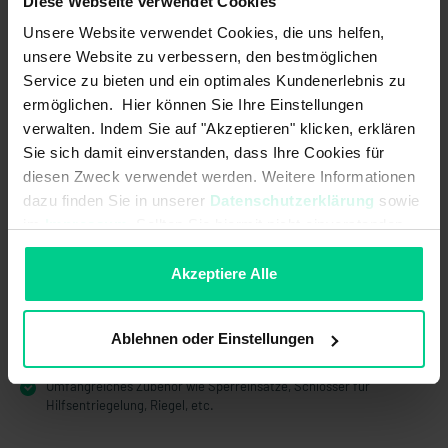
Diese Webseite verwendet Cookies
Unterschiedliche Betätiger und Bauformen bieten die
nötige Flexibilität, um potenzielle Gefährdungen sicher
Unsere Website verwendet Cookies, die uns helfen,
unter Kontrolle zu haben.
unsere Website zu verbessern, den bestmöglichen
Service zu bieten und ein optimales Kundenerlebnis zu
ermöglichen. Hier können Sie Ihre Einstellungen
Produktmerkmale
verwalten. Indem Sie auf "Akzeptieren" klicken, erklären
Sie sich damit einverstanden, dass Ihre Cookies für
diesen Zweck verwendet werden. Weitere Informationen
Zuhaltekraft bis zu 2500 N
dazu finden Sie in unserer
Datenschutzerklärung
sowie
Schutzart IP67 für widrige Einsatzbedingungen
im
Impressum
. Sollten Sie hiermit nicht einverstanden
sein, können Sie die Verwendung von Cookies hier
Ruhe- oder Arbeitsstromprinzip
ablehnen.
Akzeptiere Alle
Doppelter Betätigungskopf für gleichzeitige Zuhaltung von zwei
Türen möglich
Kopf drehbar, daher verschiedene Betätigungsrichtungen
Ablehnen oder Einstellungen
Diverse Betätiger erhältlich, auch mit Einführtrichter
Umfangreiches Zubehör wie Sperreinsätze, Schlösser für
Hilfsentriegelung, Riegel, etc.