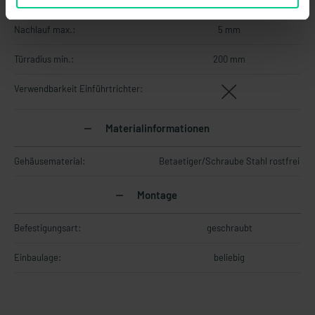
Abmessungen:
50 x 69 x 28,6 mm (H/B/T)
Nachlauf max.:
5 mm
Türradius min.:
200 mm
Verwendbarkeit Einführtrichter:
Materialinformationen
Gehäusematerial:
Betaetiger/Schraube Stahl rostfrei
Montage
Befestigungsart:
geschraubt
Einbaulage:
beliebig