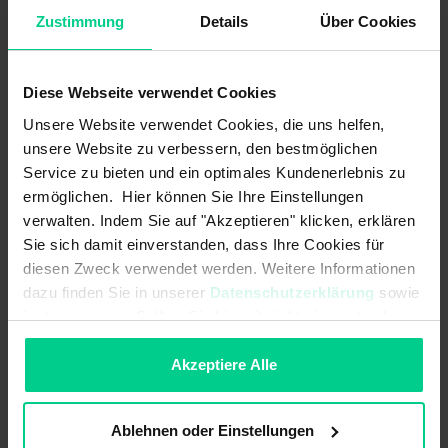
Ursprungsland
Deutschland
Zustimmung
Details
Über Cookies
Artikelgewicht
0.05 kg
Zolltarifnummer
85389099
Diese Webseite verwendet Cookies
Unsere Website verwendet Cookies, die uns helfen,
unsere Website zu verbessern, den bestmöglichen
Service zu bieten und ein optimales Kundenerlebnis zu
ermöglichen. Hier können Sie Ihre Einstellungen
verwalten. Indem Sie auf "Akzeptieren" klicken, erklären
Sie sich damit einverstanden, dass Ihre Cookies für
Technische Daten
diesen Zweck verwendet werden. Weitere Informationen
dazu finden Sie in unserer
Datenschutzerklärung
sowie
im
Impressum
. Sollten Sie hiermit nicht einverstanden
sein, können Sie die Verwendung von Cookies hier
ZBU5M
ablehnen.
Akzeptiere Alle
34,50 €
Mechanische Daten
Ablehnen oder Einstellungen