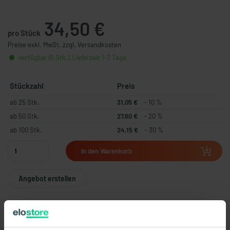
34,50 €
pro Stück
Preise exkl. MwSt. zzgl. Versandkosten
verfügbar (5 Stk.), Lieferzeit 1-3 Tage
Stückzahl
Preis
ab 25 Stk.
31,05 €
- 10 %
ab 50 Stk.
27,60 €
- 20 %
ab 100 Stk.
24,15 €
- 30 %
In den Warenkorb
Angebot erstellen