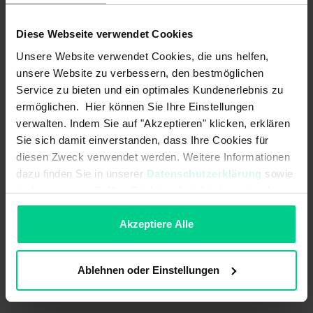
Einfache Montage
Für den Einsatz mit Magnetsensoren
Diese Webseite verwendet Cookies
Unsere Website verwendet Cookies, die uns helfen,
unsere Website zu verbessern, den bestmöglichen
Service zu bieten und ein optimales Kundenerlebnis zu
ermöglichen. Hier können Sie Ihre Einstellungen
Technische Daten
verwalten. Indem Sie auf "Akzeptieren" klicken, erklären
Sie sich damit einverstanden, dass Ihre Cookies für
324790
diesen Zweck verwendet werden. Weitere Informationen
4,80 €
dazu finden Sie in unserer
Datenschutzerklärung
sowie
Sicherheitstechnische Kennwerte
im
Impressum
. Sollten Sie hiermit nicht einverstanden
sein, können Sie die Verwendung von Cookies hier
Codierung nach EN ISO 14119:
gering
ablehnen.
Akzeptiere Alle
Eigenschaften
Ablehnen oder Einstellungen
passend zu Sensortype(n):
120..1 / 122