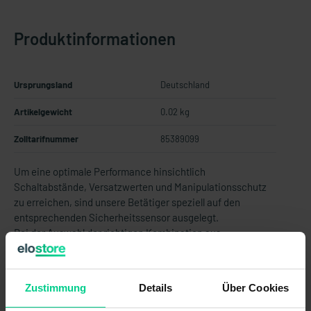
Produktinformationen
Ursprungsland
Deutschland
Artikelgewicht
0.02 kg
Zolltarifnummer
85389099
Um eine optimale Performance hinsichtlich
Schaltabstände, Versatzwerten und Manipulationsschutz
zu erreichen, sind unsere Betätiger speziell auf den
entsprechenden Sicherheitssensor ausgelegt.
Bei der Auswahl der richtigen Kombination aus
Sicherheitssensor und Betätiger ist darauf zu achten, dass
die für die Maschine zutreffenden maximalen
Öffnungsspalte der Abdeckung nicht überschritten werden.
Zustimmung
Details
Über Cookies