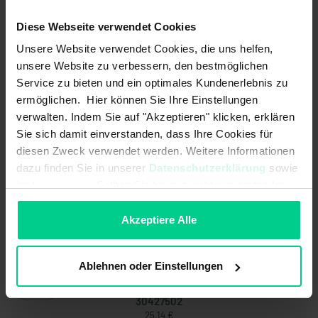
Diese Webseite verwendet Cookies
Produktmerkmale
Unsere Website verwendet Cookies, die uns helfen,
unsere Website zu verbessern, den bestmöglichen
Standardbetätiger oder verstärkte Betätiger für größere
Service zu bieten und ein optimales Kundenerlebnis zu
Schaltabstände verfügbar
ermöglichen. Hier können Sie Ihre Einstellungen
Bauformen und Materialien für verschiedenste Anwendungen
verwalten. Indem Sie auf "Akzeptieren" klicken, erklären
Sie sich damit einverstanden, dass Ihre Cookies für
Verdeckter Einbau möglich
diesen Zweck verwendet werden. Weitere Informationen
Hygienegerechte Ausführungen
dazu finden Sie in unserer
Datenschutzerklärung
sowie
im
Impressum
. Sollten Sie hiermit nicht einverstanden
sein, können Sie die Verwendung von Cookies hier
ablehnen.
Akzeptiere Alle
Technische Daten
Ablehnen oder Einstellungen
30427502
25,14 €