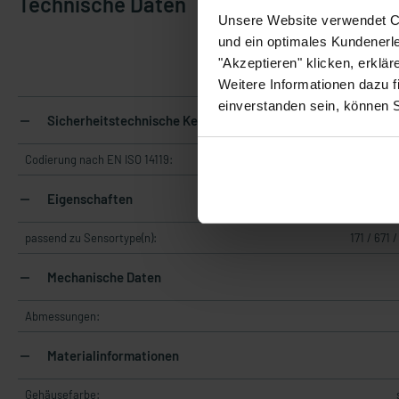
Technische Daten
Unsere Website verwendet Co
und ein optimales Kundenerle
304
"Akzeptieren" klicken, erklä
Weitere Informationen dazu f
einverstanden sein, können 
Sicherheitstechnische Kennwerte
Codierung nach EN ISO 14119:
Eigenschaften
passend zu Sensortype(n):
171 / 671 /
Mechanische Daten
Abmessungen:
Materialinformationen
Gehäusefarbe: