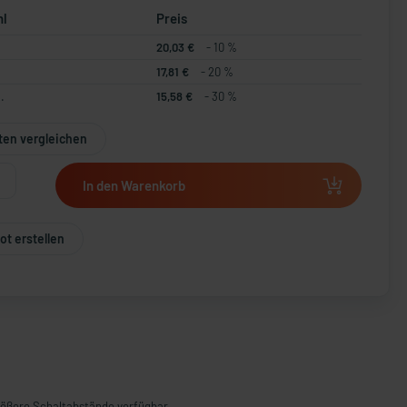
hl
Preis
20,03 €
- 10 %
17,81 €
- 20 %
.
15,58 €
- 30 %
ten vergleichen
In den Warenkorb
t erstellen
größere Schaltabstände verfügbar