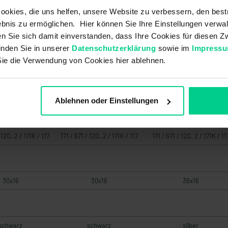
okies, die uns helfen, unsere Website zu verbessern, den best
bnis zu ermöglichen. Hier können Sie Ihre Einstellungen verwal
20000
30420000S
30420000SH
ren Sie sich damit einverstanden, dass Ihre Cookies für diesen
16,65 €
22,26 €
60,87 €
inden Sie in unserer
Datenschutzerklärung
sowie im
Impress
Sie die Verwendung von Cookies hier ablehnen.
gering
gering
gering
Ablehnen oder Einstellungen
 120..2 / 171K / 117
171 / 671 / 120..2 / 171K / 117
171 / 671 / 120..2 / 171K / 11
30x16
30x16
36x16
schwarz
schwarz
silber