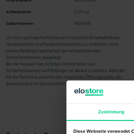
Ursprungsland
Deutschland
Artikelgewicht
0.034 kg
Zolltarifnummer
85389099
Um eine optimale Performance hinsichtlich Schaltabstände,
Versatzwerten und Manipulationsschutz zu erreichen, sind
unsere Betätiger speziell auf den entsprechenden
Sicherheitssensor ausgelegt.
Bei der Auswahl der richtigen Kombination aus
Sicherheitssensor und Betätiger ist darauf zu achten, dass die
für die Maschine zutreffenden maximalen Öffnungsspalte der
Abdeckung nicht überschritten werden.
Zustimmung
Diese Webseite verwendet 