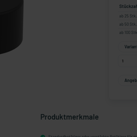
Stückza
ab 25 Stk.
ab 50 Stk.
ab 100 Stk
Varian
Angebo
Produktmerkmale
Standardbetätiger oder verstärkte Betätiger für 