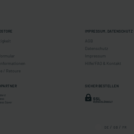
OSTORE
IMPRESSUM, DATENSCHUTZ 
igkeit
AGB
Datenschutz
formular
Impressum
informationen
Hilfe/FAQ & Kontakt
e / Retoure
DPARTNER
SICHER BESTELLEN
DE
GB
FR