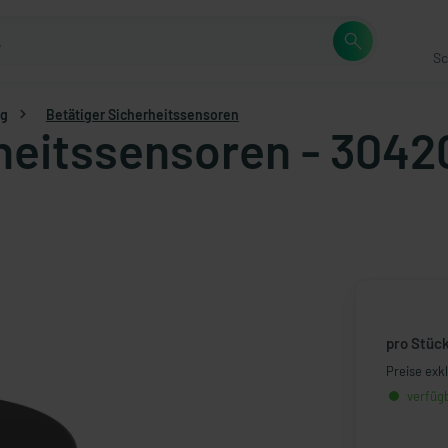
Sc
ng
Betätiger Sicherheitssensoren
rheitssensoren - 304
pro Stüc
Preise exk
verfügb