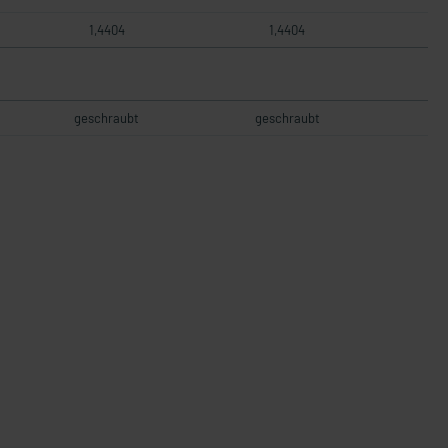
1,4404
1,4404
geschraubt
geschraubt