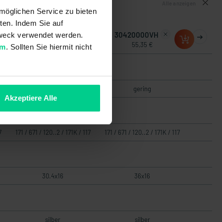
Alle anzeigen
möglichen Service zu bieten
ten. Indem Sie auf
30420000V
30420000VH
 Zweck verwendet werden.
48,00 €
55,35 €
um
. Sollten Sie hiermit nicht
gering
gering
Akzeptiere Alle
7
171 / 671 / 120..2 / 171K / 117
171 / 671 / 120..2 / 171K / 117
30.4x16
36x16
silber
silber