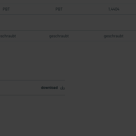
PBT
PBT
1,4404
eschraubt
geschraubt
geschraubt
download