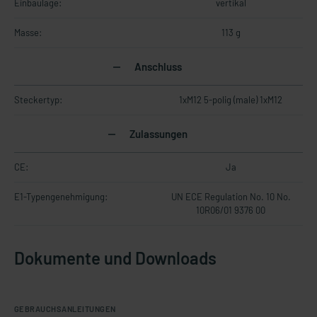
Einbaulage:
vertikal
Masse:
113 g
Anschluss
Steckertyp:
1xM12 5-polig (male) 1xM12
Zulassungen
CE:
Ja
E1-Typengenehmigung:
UN ECE Regulation No. 10 No.
10R06/01 9376 00
Dokumente und Downloads
GEBRAUCHSANLEITUNGEN