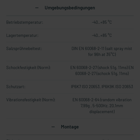
Umgebungsbedingungen
Betriebstemperatur:
-40..+85 °C
Lagertemperatur:
-40..+85 °C
Salzsprühnebeltest:
DIN EN 60068-2-11 (salt spray mist
for 96h at 35°C)
Schockfestigkeit (Norm):
EN 60068-2-27 (shock 51g, 11ms) EN
60068-2-27 (schock 51g, 11ms)
Schutzart:
IP6K7 ISO 20653, IP6K9K ISO 20653
Vibrationsfestigkeit (Norm):
EN 60068-2-64 (random vibration
7,99g , 5-500Hz, 20,1mm
displacement)
Montage