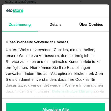
Ausschaltverzögerung:
-
Betriebsspannung:
+8..+36 V DC
EMV Erdbaumaschinen und
DIN EN ISO 13766-1, Load dump
Zustimmung
Details
Über Cookies
Baumaschinen (Norm):
Pulse B with Us = 85V, Cranking ISO
16750-2 Level 1-4
Diese Webseite verwendet Cookies
EMV Flurförderzeuge (Norm):
DIN EN 12895
Unsere Website verwendet Cookies, die uns helfen,
EMV Land- und forstwirtschaftliche
EN ISO 14982, Load dump Pulse B
unsere Website zu verbessern, den bestmöglichen
Maschinen (Norm):
with Us = 85V, Cranking ISO 16750-2
Service zu bieten und ein optimales Kundenerlebnis zu
Level 1-4
ermöglichen. Hier können Sie Ihre Einstellungen
Einschaltverzögerung:
-
verwalten. Indem Sie auf "Akzeptieren" klicken, erklären
Sie sich damit einverstanden, dass Ihre Cookies für
Grenzfrequenz:
20Hz
diesen Zweck verwendet werden. Weitere Informationen
dazu finden Sie in unserer
Datenschutzerklärung
sowie
Hysterese:
-
im
Impressum
. Sollten Sie hiermit nicht einverstanden
sein, können Sie die Verwendung von Cookies hier
Initialisierungszeit nach Power
500 ms
on/Start-Up-Time:
ablehnen.
Akzeptiere Alle