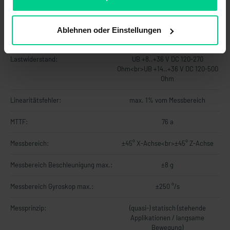
Kontaktart:
-
Ablehnen oder Einstellungen
Kurzschlusssicherheit:
ISO 16750-2
Lastwiderstand:
UB +8..+36 V DC 120-270
Ohm<br>UB +14..+36 V DC 120-500
Ohm
Linearitätsfehler:
max. 1% vom Messbereich
MTTF:
76 a
Messbereich:
±45° X-Achse<br>±45° Z-Achse
Messbereich Beschleunigung max.:
±8 g
Messbereich Gyroskop max.:
±250 °/s
Messprinzip:
(quasi-) statisch (stehende
Applikationen / langsame
Bewegung)