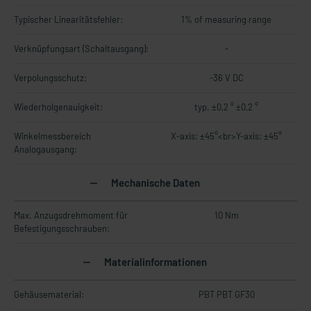
Typischer Linearitätsfehler:
1% of measuring range
Verknüpfungsart (Schaltausgang):
-
Verpolungsschutz:
-36 V DC
Wiederholgenauigkeit:
typ. ±0,2 ° ±0,2 °
Winkelmessbereich
X-axis: ±45°<br>Y-axis: ±45°
Analogausgang:
Mechanische Daten
Max. Anzugsdrehmoment für
10 Nm
Befestigungsschrauben:
Materialinformationen
Gehäusematerial:
PBT PBT GF30