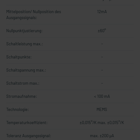
Mittelposition/ Nullposition des
12mA
Ausgangssignals:
Nullpunktjustierung:
±60°
Schaltleistung max.:
-
Schaltpunkte:
-
Schaltspannung max.:
-
Schaltstrom max.:
-
Stromaufnahme:
< 100 mA
Technologie:
MEMS
Temperaturkoeffizient:
±0,015°/K max. ±0,015°/K
Toleranz Ausgangssignal:
max. ±200 µA