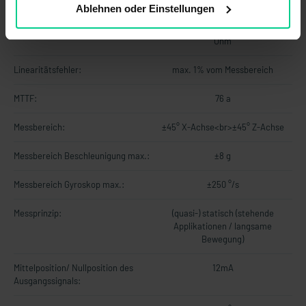
Ablehnen oder Einstellungen
Lastwiderstand:
UB +8..+36 V DC 120-270
Ohm<br>UB +14..+36 V DC 120-500
Ohm
Linearitätsfehler:
max. 1% vom Messbereich
MTTF:
76 a
Messbereich:
±45° X-Achse<br>±45° Z-Achse
Messbereich Beschleunigung max.:
±8 g
Messbereich Gyroskop max.:
±250 °/s
Messprinzip:
(quasi-) statisch (stehende
Applikationen / langsame
Bewegung)
Mittelposition/ Nullposition des
12mA
Ausgangssignals: