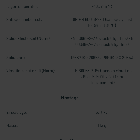
Lagertemperatur:
-40..+85 °C
Salzsprühnebeltest:
DIN EN 60068-2-11 (salt spray mist
for 96h at 35°C)
Schockfestigkeit (Norm):
EN 60068-2-27 (shock 51g, 11ms) EN
60068-2-27 (schock 51g, 11ms)
Schutzart:
IP6K7 ISO 20653, IP6K9K ISO 20653
Vibrationsfestigkeit (Norm):
EN 60068-2-64 (random vibration
7,99g , 5-500Hz, 20,1mm
displacement)
Montage
Einbaulage:
vertikal
Masse:
113 g