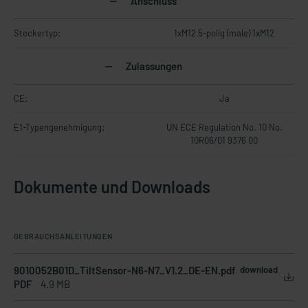
Anschluss
Steckertyp:
1xM12 5-polig (male) 1xM12
Zulassungen
CE:
Ja
E1-Typengenehmigung:
UN ECE Regulation No. 10 No.
10R06/01 9376 00
Dokumente und Downloads
GEBRAUCHSANLEITUNGEN
9010052B01D_TiltSensor-N6-N7_V1.2_DE-EN.pdf
download
PDF
4.9 MB