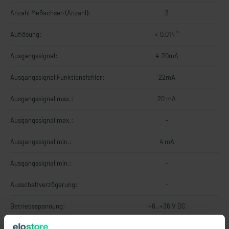
Anzahl Meßachsen (Anzahl):
2
Auflösung:
< 0,014 °
Ausgangssignal:
4-20mA
Ausgangssignal Funktionsfehler:
22mA
Ausgangssignal max.:
20 mA
Ausgangssignal max.:
-
Ausgangssignal min.:
4 mA
Ausgangssignal min.:
-
Ausschaltverzögerung:
-
Betriebsspannung:
+8..+36 V DC
EMV Erdbaumaschinen und
DIN EN ISO 13766-1, Load dump