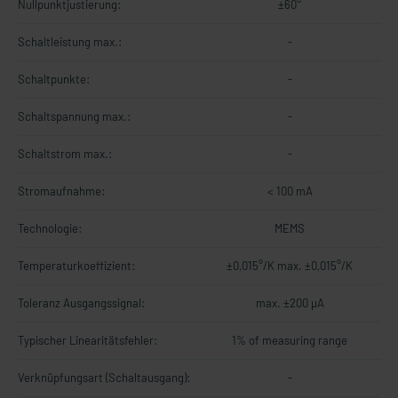
Nullpunktjustierung:
±60°
Schaltleistung max.:
-
Schaltpunkte:
-
Schaltspannung max.:
-
Schaltstrom max.:
-
Stromaufnahme:
< 100 mA
Technologie:
MEMS
Temperaturkoeffizient:
±0,015°/K max. ±0,015°/K
Toleranz Ausgangssignal:
max. ±200 µA
Typischer Linearitätsfehler:
1% of measuring range
Verknüpfungsart (Schaltausgang):
-