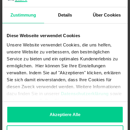
Baumaschinen (Norm):
Pulse B with Us = 85V, Cranking ISO
16750-2 Level 1-4
Zustimmung
Details
Über Cookies
EMV Flurförderzeuge (Norm):
DIN EN 12895
EMV Land- und forstwirtschaftliche
EN ISO 14982, Load dump Pulse B
Diese Webseite verwendet Cookies
Maschinen (Norm):
with Us = 85V, Cranking ISO 16750-2
Unsere Website verwendet Cookies, die uns helfen,
Level 1-4
unsere Website zu verbessern, den bestmöglichen
Einschaltverzögerung:
-
Service zu bieten und ein optimales Kundenerlebnis zu
ermöglichen. Hier können Sie Ihre Einstellungen
Grenzfrequenz:
20Hz
verwalten. Indem Sie auf "Akzeptieren" klicken, erklären
Sie sich damit einverstanden, dass Ihre Cookies für
Hysterese:
-
diesen Zweck verwendet werden. Weitere Informationen
dazu finden Sie in unserer
Datenschutzerklärung
sowie
Initialisierungszeit nach Power
500 ms
on/Start-Up-Time:
im
Impressum
. Sollten Sie hiermit nicht einverstanden
sein, können Sie die Verwendung von Cookies hier
Kontaktart:
-
ablehnen.
Akzeptiere Alle
Kurzschlusssicherheit:
ISO 16750-2