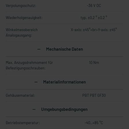
Verpolungsschutz:
-36 V DC
Wiederholgenauigkeit:
typ. ±0,2 ° ±0,2 °
Winkelmessbereich
X-axis: ±45°<br>Y-axis: ±45°
Analogausgang:
Mechanische Daten
Max. Anzugsdrehmoment für
10 Nm
Befestigungsschrauben:
Materialinformationen
Gehäusematerial:
PBT PBT GF30
Umgebungsbedingungen
Betriebstemperatur:
-40..+85 °C