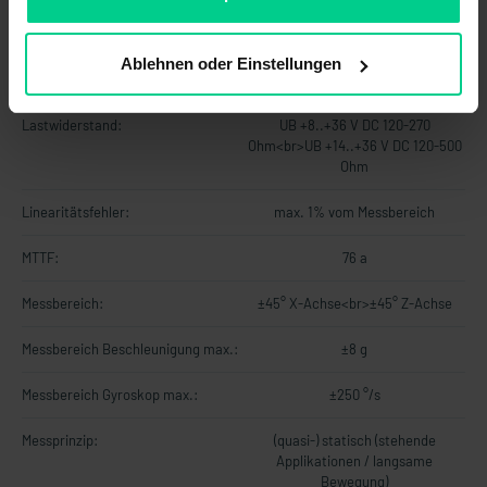
Kontaktart:
-
Ablehnen oder Einstellungen
Kurzschlusssicherheit:
ISO 16750-2
Lastwiderstand:
UB +8..+36 V DC 120-270
Ohm<br>UB +14..+36 V DC 120-500
Ohm
Linearitätsfehler:
max. 1% vom Messbereich
MTTF:
76 a
Messbereich:
±45° X-Achse<br>±45° Z-Achse
Messbereich Beschleunigung max.:
±8 g
Messbereich Gyroskop max.:
±250 °/s
Messprinzip:
(quasi-) statisch (stehende
Applikationen / langsame
Bewegung)