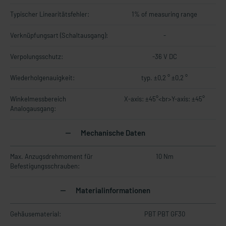
Typischer Linearitätsfehler:
1% of measuring range
Verknüpfungsart (Schaltausgang):
-
Verpolungsschutz:
-36 V DC
Wiederholgenauigkeit:
typ. ±0,2 ° ±0,2 °
Winkelmessbereich
X-axis: ±45°<br>Y-axis: ±45°
Analogausgang:
Mechanische Daten
Max. Anzugsdrehmoment für
10 Nm
Befestigungsschrauben:
Materialinformationen
Gehäusematerial:
PBT PBT GF30