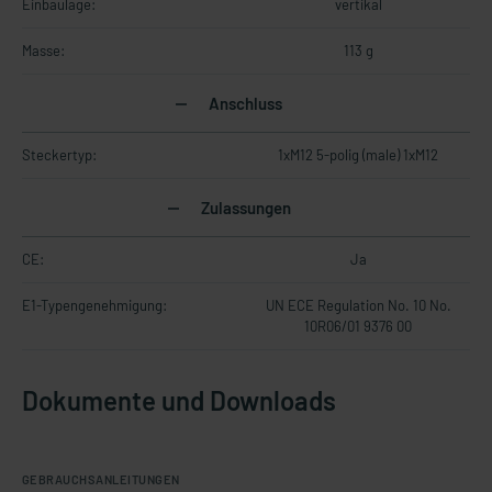
Einbaulage:
vertikal
Masse:
113 g
Anschluss
Steckertyp:
1xM12 5-polig (male) 1xM12
Zulassungen
CE:
Ja
E1-Typengenehmigung:
UN ECE Regulation No. 10 No.
10R06/01 9376 00
Dokumente und Downloads
GEBRAUCHSANLEITUNGEN