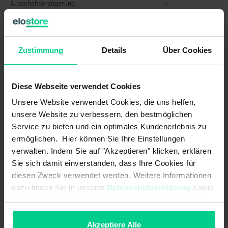
Ausschaltverzögerung:
-
Betriebsspannung:
+8..+36 V DC
EMV Erdbaumaschinen und
DIN EN ISO 13766-1, Load dump
Zustimmung
Details
Über Cookies
Baumaschinen (Norm):
Pulse B with Us = 85V, Cranking ISO
16750-2 Level 1-4
Diese Webseite verwendet Cookies
EMV Flurförderzeuge (Norm):
DIN EN 12895
Unsere Website verwendet Cookies, die uns helfen,
EMV Land- und forstwirtschaftliche
EN ISO 14982, Load dump Pulse B
unsere Website zu verbessern, den bestmöglichen
Maschinen (Norm):
with Us = 85V, Cranking ISO 16750-2
Service zu bieten und ein optimales Kundenerlebnis zu
Level 1-4
ermöglichen. Hier können Sie Ihre Einstellungen
Einschaltverzögerung:
-
verwalten. Indem Sie auf "Akzeptieren" klicken, erklären
Sie sich damit einverstanden, dass Ihre Cookies für
Grenzfrequenz:
20Hz
diesen Zweck verwendet werden. Weitere Informationen
dazu finden Sie in unserer
Datenschutzerklärung
sowie
Hysterese:
-
im
Impressum
. Sollten Sie hiermit nicht einverstanden
sein, können Sie die Verwendung von Cookies hier
Initialisierungszeit nach Power
500 ms
on/Start-Up-Time:
ablehnen.
Akzeptiere Alle