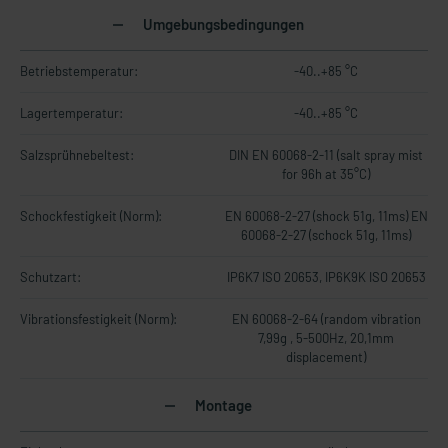
Umgebungsbedingungen
Betriebstemperatur:
-40..+85 °C
Lagertemperatur:
-40..+85 °C
Salzsprühnebeltest:
DIN EN 60068-2-11 (salt spray mist
for 96h at 35°C)
Schockfestigkeit (Norm):
EN 60068-2-27 (shock 51g, 11ms) EN
60068-2-27 (schock 51g, 11ms)
Schutzart:
IP6K7 ISO 20653, IP6K9K ISO 20653
Vibrationsfestigkeit (Norm):
EN 60068-2-64 (random vibration
7,99g , 5-500Hz, 20,1mm
displacement)
Montage