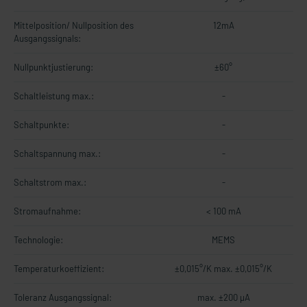
Mittelposition/ Nullposition des
12mA
Ausgangssignals:
Nullpunktjustierung:
±60°
Schaltleistung max.:
-
Schaltpunkte:
-
Schaltspannung max.:
-
Schaltstrom max.:
-
Stromaufnahme:
< 100 mA
Technologie:
MEMS
Temperaturkoeffizient:
±0,015°/K max. ±0,015°/K
Toleranz Ausgangssignal:
max. ±200 µA