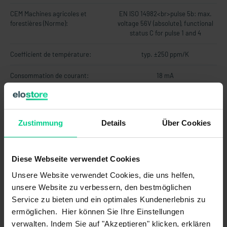
CEM Machines agricoles et
EN ISO 14982<br>pulse 5b: max.
forestières (Norme):
voltage 56V (absolute), functional
status C for pulse 1 and 4
Coefficient de température:
typ. ±250 ppm/K
Consommation de courant:
18 mA
Erreur de linearité typiques:
MTTF:
205,9 a
Zustimmung
Details
Über Cookies
Plage de mesure angulaire:
30 °
Diese Webseite verwendet Cookies
Protection contre les inversions de
polarité:
Unsere Website verwendet Cookies, die uns helfen,
unsere Website zu verbessern, den bestmöglichen
Résistance de charge max.:
250 Ohm
Service zu bieten und ein optimales Kundenerlebnis zu
ermöglichen. Hier können Sie Ihre Einstellungen
Résistance de charge min.:
-
verwalten. Indem Sie auf "Akzeptieren" klicken, erklären