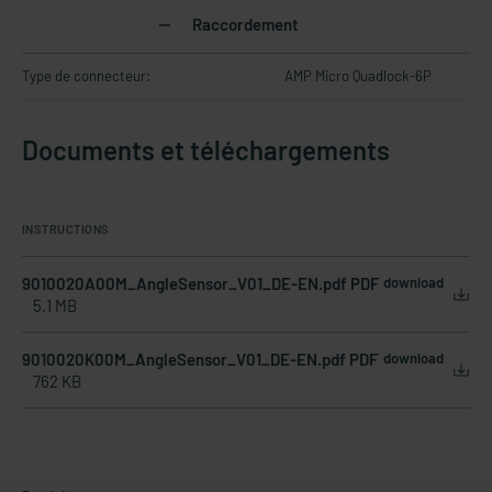
Raccordement
Type de connecteur:
AMP Micro Quadlock-6P
Documents et téléchargements
INSTRUCTIONS
9010020A00M_AngleSensor_V01_DE-EN.pdf PDF
download
5.1 MB
9010020K00M_AngleSensor_V01_DE-EN.pdf PDF
download
762 KB