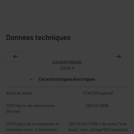
Données techniques
424RA011G030
209,85 €
Caractéristiques électriques
Allure du signal:
CCW/CW (opposé)
CEM Chariot de manutention
DIN EN 12895
(Norme):
CEM Engins de terrassement et
DIN EN ISO 13766-1<br>pulse "load
machines const. d. bâtiments:
dump": max. voltage 56V (absolute)