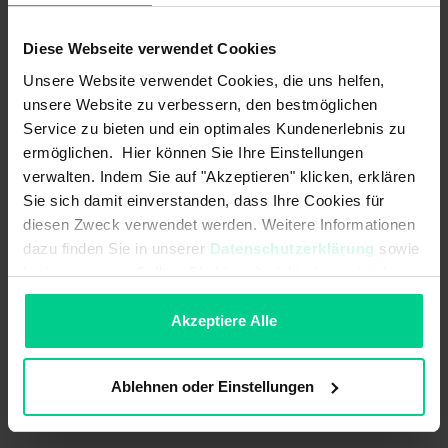
Grande plage de température
Pour une utilisation avec des capteurs magnétiques
Diese Webseite verwendet Cookies
Unsere Website verwendet Cookies, die uns helfen,
unsere Website zu verbessern, den bestmöglichen
Service zu bieten und ein optimales Kundenerlebnis zu
ermöglichen. Hier können Sie Ihre Einstellungen
Données techniques
verwalten. Indem Sie auf "Akzeptieren" klicken, erklären
Sie sich damit einverstanden, dass Ihre Cookies für
324790
diesen Zweck verwendet werden. Weitere Informationen
4,80 €
dazu finden Sie in unserer
Datenschutzerklärung
sowie
Caractéristiques de sécurité
im
Impressum
. Sollten Sie hiermit nicht einverstanden
sein, können Sie die Verwendung von Cookies hier
Codage selon EN ISO 14119:
Faible
ablehnen.
Akzeptiere Alle
Propriétés
Ablehnen oder Einstellungen
adapté au(x) type(s) de capteur:
120..1 / 122