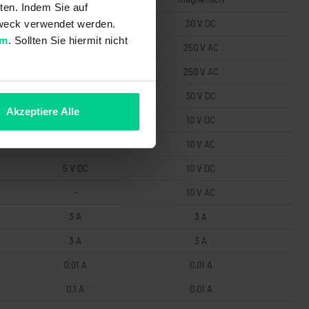
ten. Indem Sie auf
 Zweck verwendet werden.
30 V DC
30 V DC
um
. Sollten Sie hiermit nicht
250 V AC
250 V AC
250 V AC
250 V AC
30 V DC
30 V DC
Akzeptiere Alle
12 V DC
10 V DC
12 V AC
10 V AC
5 V DC
10 V DC
-
10 V AC
3 A
3 A
3 A
3 A
0,01 A
0,01 A
0,1 A
0,01 A