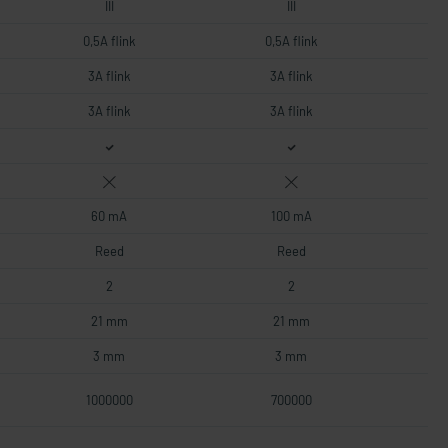
III
III
0,5A flink
0,5A flink
3A flink
3A flink
3A flink
3A flink
60 mA
100 mA
Reed
Reed
2
2
21 mm
21 mm
3 mm
3 mm
1000000
700000