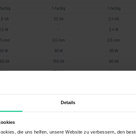
-farbig
1-farbig
1-farbig
1,5 VA
23 VA
2,4 VA
1,5 W
-
2,4 W
,5 mm
0,5 mm
0,5 mm
90 W
90 W
90 W
50 VA
750 VA
90 VA
50 VA
750 VA
90 VA
90 W
90 W
90 W
,12 VA
0,12 VA
3 VA
Details
,12 W
0,12 W
3 W
0,5 W
0,5 W
3 W
Cookies
-
-
3 VA
okies, die uns helfen, unsere Website zu verbessern, den best
netisch
magnetisch
magnetisch