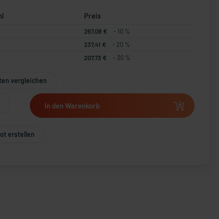
hl
Preis
267,08 €
- 10 %
237,41 €
- 20 %
207,73 €
- 30 %
ten vergleichen
In den Warenkorb
t erstellen