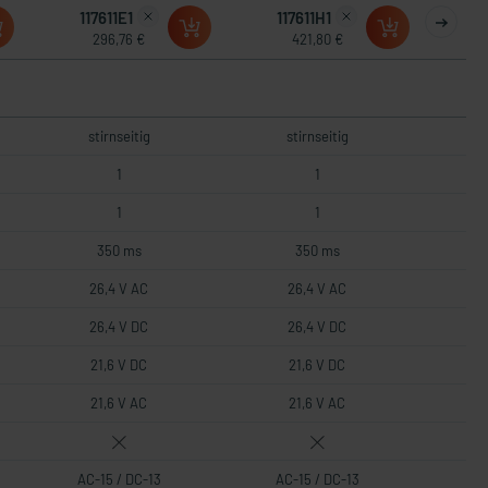
117611E1
117611H1
296,76 €
421,80 €
stirnseitig
stirnseitig
1
1
1
1
350 ms
350 ms
26,4 V AC
26,4 V AC
26,4 V DC
26,4 V DC
21,6 V DC
21,6 V DC
21,6 V AC
21,6 V AC
AC-15 / DC-13
AC-15 / DC-13