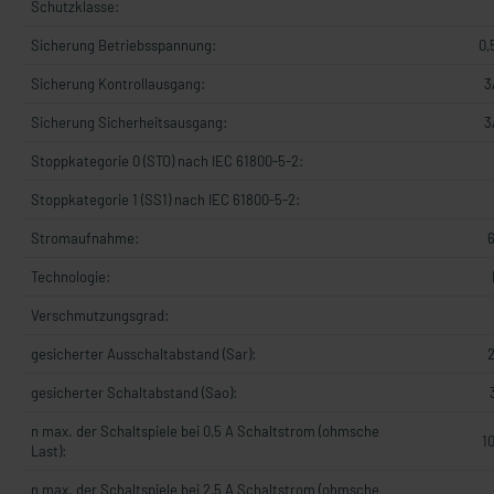
Schutzklasse:
Sicherung Betriebsspannung:
0,
Sicherung Kontrollausgang:
3
Sicherung Sicherheitsausgang:
3
Stoppkategorie 0 (STO) nach IEC 61800-5-2:
Stoppkategorie 1 (SS1) nach IEC 61800-5-2:
Stromaufnahme:
Technologie:
Verschmutzungsgrad:
gesicherter Ausschaltabstand (Sar):
gesicherter Schaltabstand (Sao):
n max. der Schaltspiele bei 0,5 A Schaltstrom (ohmsche
1
Last):
n max. der Schaltspiele bei 2,5 A Schaltstrom (ohmsche