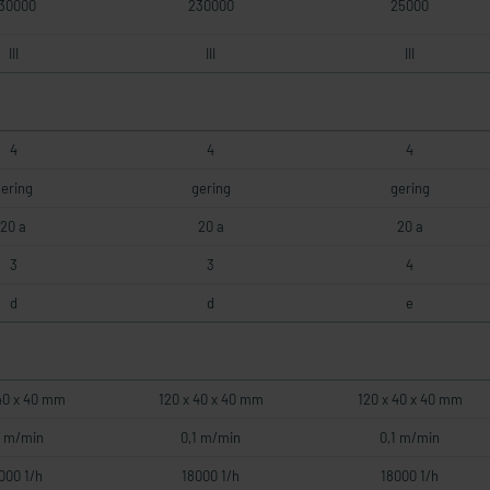
30000
230000
25000
III
III
III
4
4
4
ering
gering
gering
20 a
20 a
20 a
3
3
4
d
d
e
40 x 40 mm
120 x 40 x 40 mm
120 x 40 x 40 mm
1 m/min
0,1 m/min
0,1 m/min
000 1/h
18000 1/h
18000 1/h