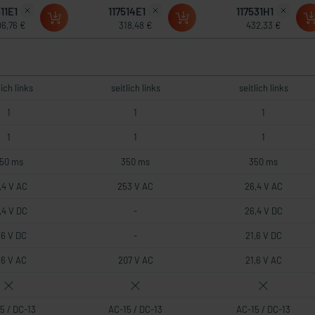
11E1
117514E1
117531H1
6,76 €
318,48 €
432,33 €
lich links
seitlich links
seitlich links
1
1
1
1
1
1
50 ms
350 ms
350 ms
,4 V AC
253 V AC
26,4 V AC
,4 V DC
-
26,4 V DC
,6 V DC
-
21,6 V DC
,6 V AC
207 V AC
21,6 V AC
5 / DC-13
AC-15 / DC-13
AC-15 / DC-13