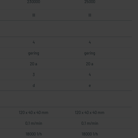
230000
25000
III
III
4
4
gering
gering
20 a
20 a
3
4
d
e
120 x 40 x 40 mm
120 x 40 x 40 mm
0,1 m/min
0,1 m/min
18000 1/h
18000 1/h