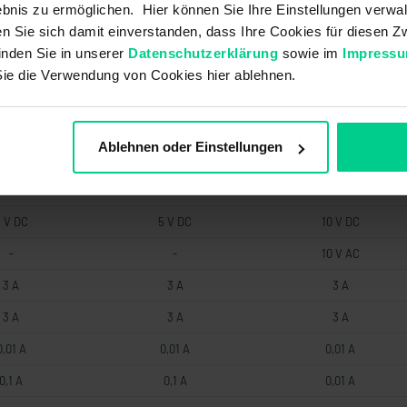
bnis zu ermöglichen. Hier können Sie Ihre Einstellungen verwal
ren Sie sich damit einverstanden, dass Ihre Cookies für diesen
0 V DC
30 V DC
30 V DC
inden Sie in unserer
Datenschutzerklärung
sowie im
Impress
0 V AC
250 V AC
30 V AC
Sie die Verwendung von Cookies hier ablehnen.
0 V AC
250 V AC
30 V AC
0 V DC
30 V DC
30 V DC
Ablehnen oder Einstellungen
2 V DC
12 V DC
10 V DC
2 V AC
12 V AC
10 V AC
 V DC
5 V DC
10 V DC
-
-
10 V AC
3 A
3 A
3 A
3 A
3 A
3 A
0,01 A
0,01 A
0,01 A
0,1 A
0,1 A
0,01 A