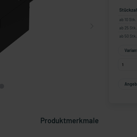
Stückza
ab 10 Stk.
ab 25 Stk.
ab 50 Stk.
Varian
Angebo
Produktmerkmale