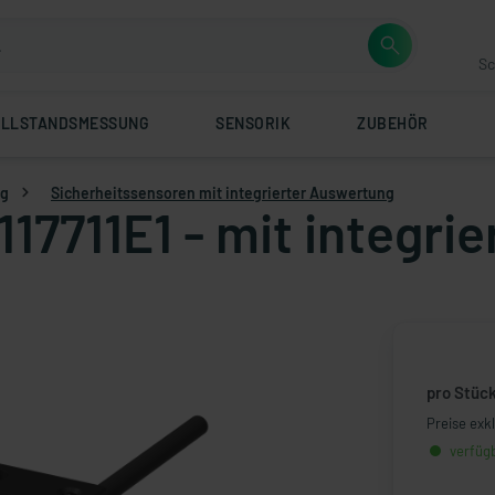
Sc
ÜLLSTANDSMESSUNG
SENSORIK
ZUBEHÖR
ng
Sicherheitssensoren mit integrierter Auswertung
117711E1 - mit integr
pro Stüc
Preise exk
verfügb