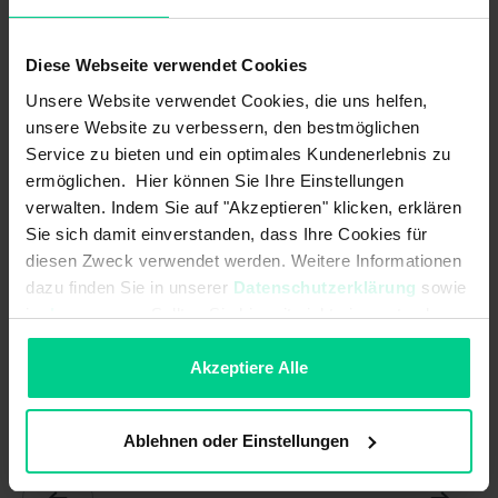
correspondant à la machine
Diese Webseite verwendet Cookies
Caractéristiques du produit
Unsere Website verwendet Cookies, die uns helfen,
unsere Website zu verbessern, den bestmöglichen
Service zu bieten und ein optimales Kundenerlebnis zu
Actionneurs standard ou renforcés disponibles pour de plus
ermöglichen. Hier können Sie Ihre Einstellungen
grandes distances de commutation
verwalten. Indem Sie auf "Akzeptieren" klicken, erklären
Formes et matériaux pour les applications les plus diverses
Sie sich damit einverstanden, dass Ihre Cookies für
Encastrement caché possible
diesen Zweck verwendet werden. Weitere Informationen
dazu finden Sie in unserer
Datenschutzerklärung
sowie
Versions aseptiques
im
Impressum
. Sollten Sie hiermit nicht einverstanden
sein, können Sie die Verwendung von Cookies hier
ablehnen.
Akzeptiere Alle
Données techniques
Ablehnen oder Einstellungen