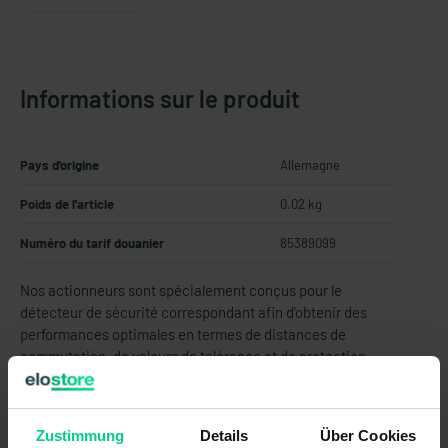
Informations sur le produit
Pays d'origine
Allemagne
Poids de l'article
0.02 kg
Numéro du tarif douanier
85389099
Nos actionneurs sont spécialement conçus pour le
détecteur de sécurité correspondant afin d'obtenir des
performances optimales en termes de distances de
commutation, de valeurs de tolérance et de protection
contre la manipulation.
Pour sélectionner la bonne combinaison de détecteur de
sécurité et d'actionneur, il convient de veiller à ne pas
Zustimmung
Details
Über Cookies
dépasser les fentes d'ouverture de couvercle maximales