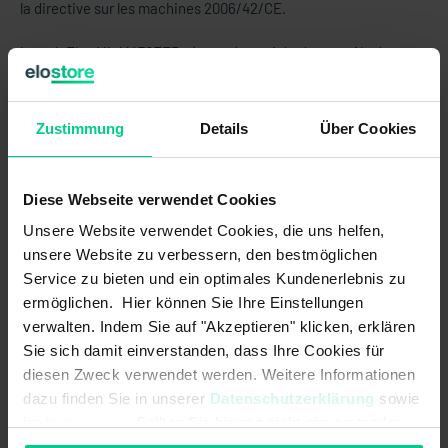
la directive sur les machines 2006/42/CE.
Les eloFlex Mini (470EFR...) sont des unités de contrôle de
sécurité configurables avec 2 entrées de sécurité
indépendantes (2 canaux) et jusqu'à 2 sorties de sécurité et
1 sortie de contrôle.
Zustimmung
Details
Über Cookies
Les liens logiques internes sont déjà préconfigurés.
Diese Webseite verwendet Cookies
ATTENTION:
Ce produit est vendu SANS bornes standard.
Celles-ci doivent être achetées séparément (réf.
Unsere Website verwendet Cookies, die uns helfen,
878598VPE4).
unsere Website zu verbessern, den bestmöglichen
Service zu bieten und ein optimales Kundenerlebnis zu
ermöglichen. Hier können Sie Ihre Einstellungen
Caractéristiques du produit
verwalten. Indem Sie auf "Akzeptieren" klicken, erklären
Sie sich damit einverstanden, dass Ihre Cookies für
diesen Zweck verwendet werden. Weitere Informationen
- réalisation de jusqu'à 2 fonctions de sécurité dans une variante
dazu finden Sie in unserer
Datenschutzerklärung
sowie
d'appareil (variable selon la variante)
im
Impressum
. Sollten Sie hiermit nicht einverstanden
- nombre de sorties de sécurité (relais) adapté aux besoins en
sein, können Sie die Verwendung von Cookies hier