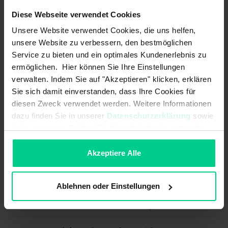
44,49 €
Diese Webseite verwendet Cookies
Caractéristiques électriques
Unsere Website verwendet Cookies, die uns helfen,
unsere Website zu verbessern, den bestmöglichen
Courant de commutation max. par
12 A
contact:
Service zu bieten und ein optimales Kundenerlebnis zu
ermöglichen. Hier können Sie Ihre Einstellungen
Résistance à la tension de choc
4000 V
verwalten. Indem Sie auf "Akzeptieren" klicken, erklären
assignée (Uimp):
Sie sich damit einverstanden, dass Ihre Cookies für
diesen Zweck verwendet werden. Weitere Informationen
Résolution:
5mm
dazu finden Sie in unserer
Datenschutzerklärung
sowie
Tension d'alimentation max.:
320 V AC
im
Impressum
. Sollten Sie hiermit nicht einverstanden
sein, können Sie die Verwendung von Cookies hier
Tension d'alimentation max.:
320 V DC
ablehnen.
Akzeptiere Alle
Caractéristiques mécaniques
Ablehnen oder Einstellungen
Dimensions:
hauteur 15 mm, largeur 20,1 mm,
longueur 25,6 mm