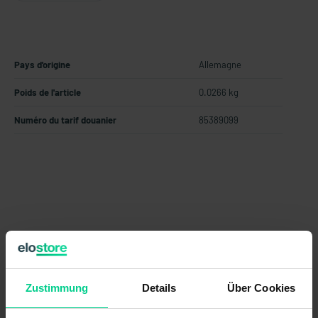
Pays d'origine
Allemagne
Poids de l'article
0.0266 kg
Numéro du tarif douanier
85389099
Données techniques
Zustimmung
Details
Über Cookies
878598VPE4