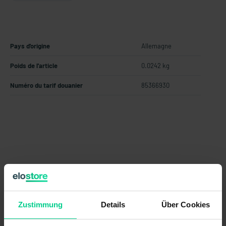
Pays d'origine
Allemagne
Poids de l'article
0.0242 kg
Numéro du tarif douanier
85366930
Données techniques
Zustimmung
Details
Über Cookies
878598VPE4