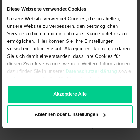
44,49 €
Diese Webseite verwendet Cookies
Caractéristiques électriques
Unsere Website verwendet Cookies, die uns helfen,
unsere Website zu verbessern, den bestmöglichen
Courant de commutation max. par
12 A
contact:
Service zu bieten und ein optimales Kundenerlebnis zu
ermöglichen. Hier können Sie Ihre Einstellungen
Résistance à la tension de choc
4000 V
verwalten. Indem Sie auf "Akzeptieren" klicken, erklären
assignée (Uimp):
Sie sich damit einverstanden, dass Ihre Cookies für
diesen Zweck verwendet werden. Weitere Informationen
Résolution:
5mm
dazu finden Sie in unserer
Datenschutzerklärung
sowie
Tension d'alimentation max.:
320 V AC
im
Impressum
. Sollten Sie hiermit nicht einverstanden
sein, können Sie die Verwendung von Cookies hier
Tension d'alimentation max.:
320 V DC
ablehnen.
Akzeptiere Alle
Caractéristiques mécaniques
Ablehnen oder Einstellungen
Dimensions:
hauteur 15 mm, largeur 20,1 mm,
longueur 25,6 mm