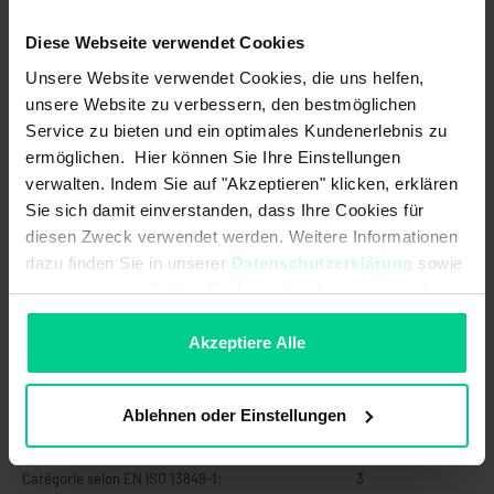
Nb max. cycles de commut.
190000
courant commut. 3A (charge
Diese Webseite verwendet Cookies
ohmique):
Unsere Website verwendet Cookies, die uns helfen,
Puissance de commutation max.
90 W
unsere Website zu verbessern, den bestmöglichen
sortie de sécurité:
Service zu bieten und ein optimales Kundenerlebnis zu
ermöglichen. Hier können Sie Ihre Einstellungen
Tension d'alimentation max.:
26,4 V DC
verwalten. Indem Sie auf "Akzeptieren" klicken, erklären
Sie sich damit einverstanden, dass Ihre Cookies für
Caractéristiques de sécurité
diesen Zweck verwendet werden. Weitere Informationen
dazu finden Sie in unserer
Datenschutzerklärung
sowie
PL selon EN ISO 13849-1:
d
im
Impressum
. Sollten Sie hiermit nicht einverstanden
sein, können Sie die Verwendung von Cookies hier
SIL CL selon CEI 62061:
2
ablehnen.
Akzeptiere Alle
Tolérance au défaut du matériel
1
(HFT) selon IEC 61508:
Ablehnen oder Einstellungen
SIL selon CEI 61508:
2
Catégorie selon EN ISO 13849-1:
3