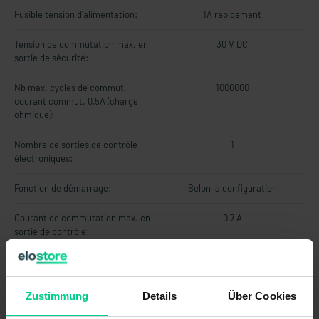
Fusible tension d'alimentation:
1A rapidement
Tension de commutation max. en
30 V DC
sortie de sécurité:
Nb max. cycles de commut.
1000000
courant commut. 0,5A (charge
ohmique):
Nombre de sorties de contrôle
1
électroniques:
Fonction de démarrage:
Selon la configuration
Courant de commutation max. en
0,7 A
sortie de contrôle:
Tension d'alimentation min.:
21,6 V DC
Entrée EDM/démarrage:
Zustimmung
Details
Über Cookies