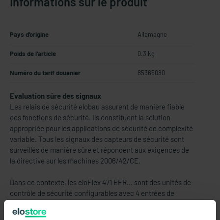
Informations sur le produit
Pays d'origine
Allemagne
Poids de l'article
0.3 kg
Numéro du tarif douanier
85365080
Evaluation sûre des signaux
Les relais de sécurité elobau assurent de manière fiable
des fonctions de sécurité. Ils constituent la solution
appropriée pour les applications de sécurité de complexité
variable. Tous les signaux des capteurs de sécurité sont
surveillés de manière sûre et répondent aux exigences de
la directive sur les machines 2006/42/CE.
Dans ce contexte, les eloFlex 471 EFR... sont des unités de
contrôle de sécurité configurables avec 4 entrées de
sécurité indépendantes (2 canaux) et jusqu'à 4 sorties de
sécurité ainsi que 4 sorties de contrôle.