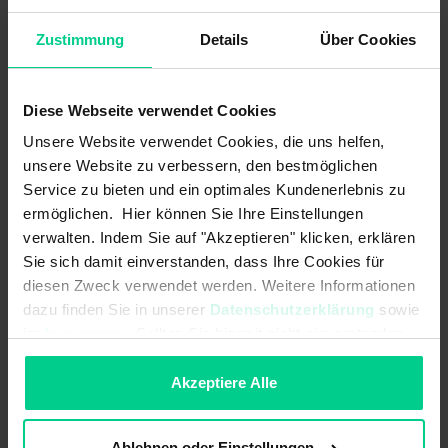
Les liens logiques internes sont déjà préconfigurés.
Zustimmung
Details
Über Cookies
ATTENTION:
Ce produit est vendu SANS bornes standard.
Celles-ci doivent être achetées séparément (réf.
Diese Webseite verwendet Cookies
878598VPE4).
Unsere Website verwendet Cookies, die uns helfen,
unsere Website zu verbessern, den bestmöglichen
Service zu bieten und ein optimales Kundenerlebnis zu
Caractéristiques du produit
ermöglichen. Hier können Sie Ihre Einstellungen
verwalten. Indem Sie auf "Akzeptieren" klicken, erklären
- réalisation de jusqu'à 4 fonctions de sécurité dans une variante
Sie sich damit einverstanden, dass Ihre Cookies für
d'appareil (variable selon la variante)
diesen Zweck verwendet werden. Weitere Informationen
- nombre de sorties de sécurité (relais) adapté aux besoins en
dazu finden Sie in unserer
Datenschutzerklärung
sowie
fonction des exigences, permet une solution économique
im
Impressum
. Sollten Sie hiermit nicht einverstanden
- plus de fonctions pour moins d'espace dans l'armoire de
sein, können Sie die Verwendung von Cookies hier
commande - cela permet de réduire les coûts
ablehnen.
Akzeptiere Alle
- inviolable en raison d'une configuration définie et validée par
elobau
Ablehnen oder Einstellungen