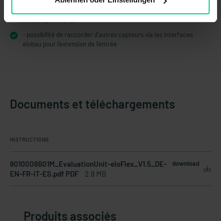
- économique et sûr grâce à l'identification claire de la
configuration lors de la maintenance, de la mise en service et du
service après-vente
- possibilité de raccorder d'autres capteurs via les interfaces
elobau pour l'extension de l'entrée
Documents et téléchargements
INSTRUCTIONS
9010008B01M_EvaluationUnit-eloFlex_V1.5_DE-
download
EN-FR-IT-ES.pdf PDF
2.9 MB
Produits associés