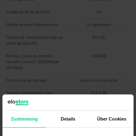
Fusible sortie de sécurité:
Oui
Fusible tension d'alimentation:
1A rapidement
Tension de commutation max. en
30 V DC
sortie de sécurité:
Nb max. cycles de commut.
1000000
courant commut. 0,5A (charge
ohmique):
Fonction de démarrage:
Selon la configuration
Tension d'alimentation min.:
21,6 V DC
Entrée EDM/démarrage:
Zustimmung
Details
Über Cookies
Nb max. cycles de commut.
190000
courant commut. 3A (charge
ohmique):