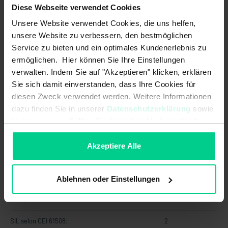
Diese Webseite verwendet Cookies
Puissance de commutation max.
90 W
Unsere Website verwendet Cookies, die uns helfen,
sortie de sécurité:
unsere Website zu verbessern, den bestmöglichen
Courant de commutation max. en
0,1 A
Service zu bieten und ein optimales Kundenerlebnis zu
sortie de contrôle:
ermöglichen. Hier können Sie Ihre Einstellungen
verwalten. Indem Sie auf "Akzeptieren" klicken, erklären
Tension d'alimentation max.:
26,4 V DC
Sie sich damit einverstanden, dass Ihre Cookies für
diesen Zweck verwendet werden. Weitere Informationen
Caractéristiques de sécurité
dazu finden Sie in unserer
Datenschutzerklärung
sowie
im
Impressum
. Sollten Sie hiermit nicht einverstanden
PL selon EN ISO 13849-1:
d
sein, können Sie die Verwendung von Cookies hier
ablehnen.
Akzeptiere Alle
PFHD selon IEC 61508:
1,26x10^-8 1/h
SIL CL selon CEI 62061:
2
Ablehnen oder Einstellungen
Tolérance au défaut du matériel
1
(HFT) selon IEC 61508:
SIL selon CEI 61508:
2