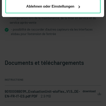
- inviolable en raison d'une configuration définie et validée par
Ablehnen oder Einstellungen
elobau
- économique et sûr grâce à l'identification claire de la
configuration lors de la maintenance, de la mise en service et du
service après-vente
- possibilité de raccorder d'autres capteurs via les interfaces
elobau pour l'extension de l'entrée
Documents et téléchargements
INSTRUCTIONS
9010008B01M_EvaluationUnit-eloFlex_V1.5_DE-
download
EN-FR-IT-ES.pdf PDF
2.9 MB