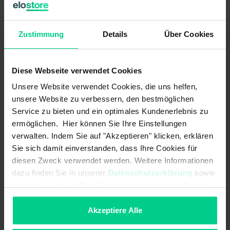
sécurité indépendantes (2 canaux) et jusqu'à 4 sorties de
sécurité ainsi que 4 sorties de contrôle.
Zustimmung
Details
Über Cookies
Les liens logiques internes sont déjà préconfigurés.
ATTENTION:
Ce produit est vendu SANS bornes standard.
Diese Webseite verwendet Cookies
Celles-ci doivent être achetées séparément (réf.
Unsere Website verwendet Cookies, die uns helfen,
878598VPE4).
unsere Website zu verbessern, den bestmöglichen
Service zu bieten und ein optimales Kundenerlebnis zu
ermöglichen. Hier können Sie Ihre Einstellungen
Caractéristiques du produit
verwalten. Indem Sie auf "Akzeptieren" klicken, erklären
Sie sich damit einverstanden, dass Ihre Cookies für
diesen Zweck verwendet werden. Weitere Informationen
- réalisation de jusqu'à 4 fonctions de sécurité dans une variante
d'appareil (variable selon la variante)
dazu finden Sie in unserer
Datenschutzerklärung
sowie
im
Impressum
. Sollten Sie hiermit nicht einverstanden
- nombre de sorties de sécurité (relais) adapté aux besoins en
fonction des exigences, permet une solution économique
sein, können Sie die Verwendung von Cookies hier
ablehnen.
Akzeptiere Alle
- plus de fonctions pour moins d'espace dans l'armoire de
commande - cela permet de réduire les coûts