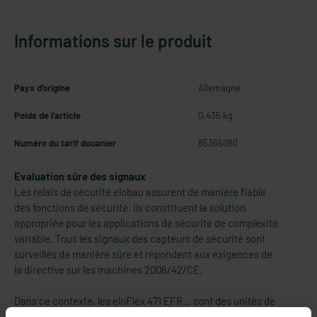
Informations sur le produit
Pays d'origine
Allemagne
Poids de l'article
0.435 kg
Numéro du tarif douanier
85365080
Evaluation sûre des signaux
Les relais de sécurité elobau assurent de manière fiable
des fonctions de sécurité. Ils constituent la solution
appropriée pour les applications de sécurité de complexité
variable. Tous les signaux des capteurs de sécurité sont
surveillés de manière sûre et répondent aux exigences de
la directive sur les machines 2006/42/CE.
Dans ce contexte, les eloFlex 471 EFR... sont des unités de
contrôle de sécurité configurables avec 4 entrées de