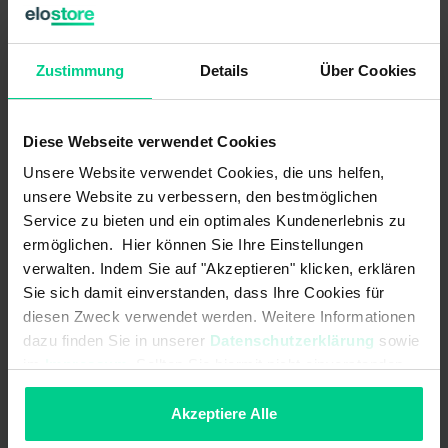
une boîte postale, un message d'erreur 
apparaîtra dans le suivi.
Zustimmung
Details
Über Cookies
Diese Webseite verwendet Cookies
Unsere Website verwendet Cookies, die uns helfen,
unsere Website zu verbessern, den bestmöglichen
Thèmes associés
Service zu bieten und ein optimales Kundenerlebnis zu
ermöglichen. Hier können Sie Ihre Einstellungen
Voir d'autres articles dans :
verwalten. Indem Sie auf "Akzeptieren" klicken, erklären
Général
Sie sich damit einverstanden, dass Ihre Cookies für
Bulletin d'information
diesen Zweck verwendet werden. Weitere Informationen
dazu finden Sie in unserer
Datenschutzerklärung
sowie
Inscription / Désinscription
im
Impressum
. Sollten Sie hiermit nicht einverstanden
Garanties
sein, können Sie die Verwendung von Cookies hier
Articles / Gamme
ablehnen.
Akzeptiere Alle
Politique de prix