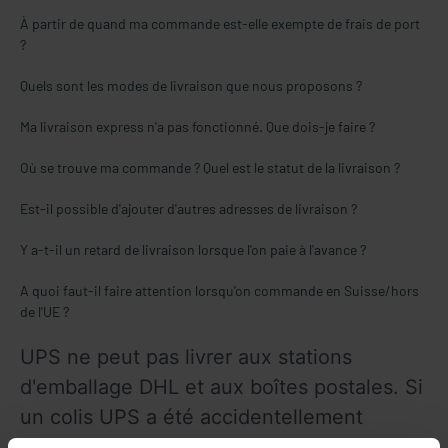
À partir de quand ma commande est-elle exempte de frais de port
?
Quels sont les modes de livraison que nous proposons ?
Ma livraison express n'a pas fonctionné. Que dois-je faire ?
Où se trouve ma commande ? Quel est le statut de la livraison ?
Est-il possible d'ajouter d'autres adresses de livraison ?
Y a-t-il un retard de livraison lorsque l'on paie à l'avance ?
A quoi faut-il faire attention lorsqu'on commande en Suisse/hors
de l'UE ?
UPS ne peut pas livrer aux stations 
d'emballage DHL et aux boîtes postales. Si 
un colis UPS a été accidentellement 
adressé à une station d'emballage ou à 