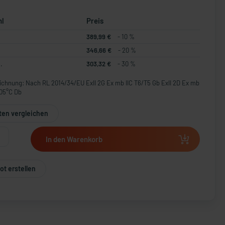
hl
Preis
389,99 €
- 10 %
346,66 €
- 20 %
.
303,32 €
- 30 %
chnung: Nach RL 2014/34/EU ExII 2G Ex mb IIC T6/T5 Gb ExII 2D Ex mb
105°C Db
ten vergleichen
In den Warenkorb
t erstellen