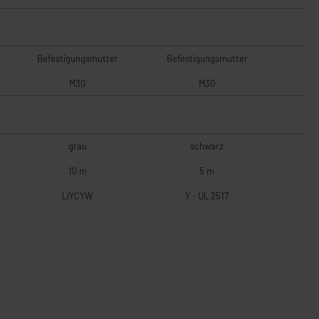
Befestigungsmutter
Befestigungsmutter
M30
M30
grau
schwarz
10 m
5 m
LIYCYW
Y - UL 2517