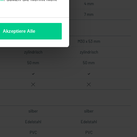
4 mm
4 mm
7 mm
7 mm
Akzeptiere Alle
M30 x 53 mm
M30 x 53 mm
zylindrisch
zylindrisch
50 mm
50 mm
silber
silber
Edelstahl
Edelstahl
PVC
PVC