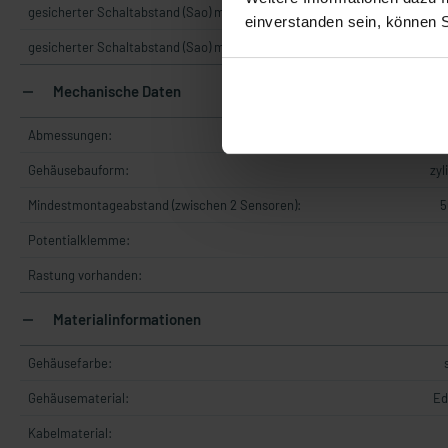
gesicherter Schaltabstand (Sao) mit Betätiger (Standard):
einverstanden sein, können 
gesicherter Schaltabstand (Sao) mit Betätiger (Verstärkt):
Mechanische Daten
Abmessungen:
M30
Gehäusebauform:
zyl
Mindestmontageabstand (zwischen 2 Sensoren):
5
Potentialklemme:
Rastung vorhanden:
Materialinformationen
Gehäusefarbe:
Gehäusematerial:
Ed
Kabelmaterial: