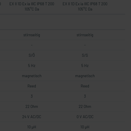
0
EX II 1D Ex ia IIIC IP68 T 200
EX II 1D Ex ia IIIC IP68 T 200
105°C Da
105°C Da
stirnseitig
stirnseitig
-
-
S/Ö
S/S
5 Hz
5 Hz
magnetisch
magnetisch
Reed
Reed
3
3
22 Ohm
22 Ohm
24 V AC/DC
0 V AC/DC
10 µH
10 µH