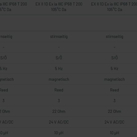
ia IIIC IP68 T 200
EX II 1D Ex ia IIIC IP68 T 200
EX II 1D Ex ia IIIC IP68 T 20
5°C Da
105°C Da
105°C Da
rnseitig
stirnseitig
stirnseitig
-
-
-
S/Ö
S/Ö
S/Ö
5 Hz
5 Hz
5 Hz
netisch
magnetisch
magnetisch
Reed
Reed
Reed
3
3
3
2 Ohm
22 Ohm
22 Ohm
V AC/DC
24 V AC/DC
24 V AC/DC
10 µH
10 µH
10 µH