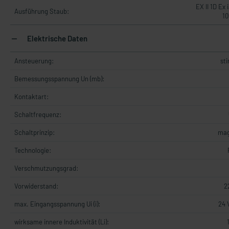
EX II 1D Ex 
Ausführung Staub:
10
Elektrische Daten
Ansteuerung:
sti
Bemessungsspannung Un (mb):
Kontaktart:
Schaltfrequenz:
Schaltprinzip:
mag
Technologie:
Verschmutzungsgrad:
Vorwiderstand:
2
max. Eingangsspannung Ui (i):
24 
wirksame innere Induktivität (Li):