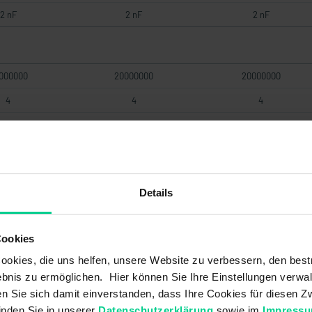
2 nF
2 nF
2 nF
000000
20000000
20000000
4
4
4
ering
gering
gering
20 a
20 a
20 a
,5 mm
0,5 mm
0,5 mm
Details
3 mm
3 mm
3 mm
ikanalig
Zweikanalig
Zweikanalig
Cookies
16 mm
16 mm
16 mm
okies, die uns helfen, unsere Website zu verbessern, den best
bnis zu ermöglichen. Hier können Sie Ihre Einstellungen verwal
3 mm
23 mm
23 mm
ren Sie sich damit einverstanden, dass Ihre Cookies für diesen
inden Sie in unserer
Datenschutzerklärung
sowie im
Impress