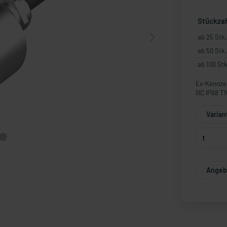
Stückza
ab 25 Stk.
ab 50 Stk.
ab 100 Stk
Ex-Kennzei
IIIC IP68 T
Varian
Angebo