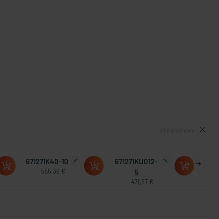
Alle anzeigen
671271K40-10
671271KU012-
555,36 €
5
471,57 €