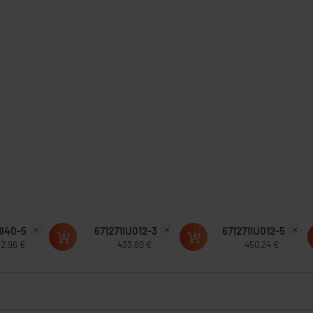
1I40-5
671271IU012-3
671271IU012-5
2,96 €
433,80 €
450,24 €