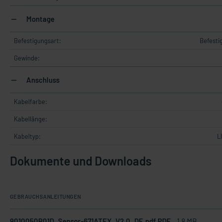
Montage
Befestigungsart:
Befesti
Gewinde:
Anschluss
Kabelfarbe:
Kabellänge:
Kabeltyp:
L
Dokumente und Downloads
GEBRAUCHSANLEITUNGEN
9010050B01D_Sensor-671ATEX_V2.0_DE.pdf PDF
1.8 MB