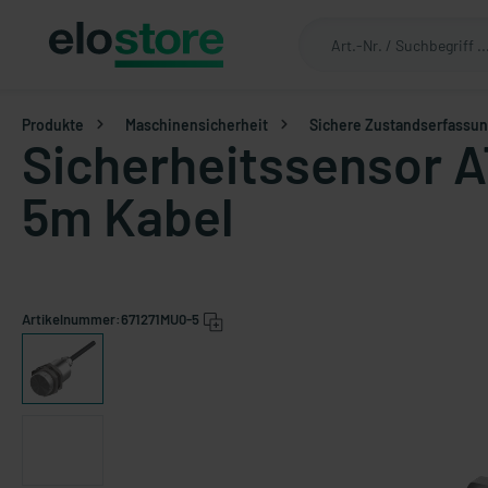
Produkte
Maschinensicherheit
Sichere Zustandserfassu
Sicherheitssensor A
5m Kabel
Artikelnummer:
671271MU0-5