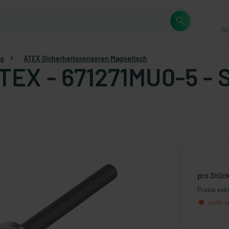
Sc
ng
ATEX Sicherheitssensoren Magnetisch
TEX - 671271MU0-5 - S
pro Stüc
Preise exk
nicht v