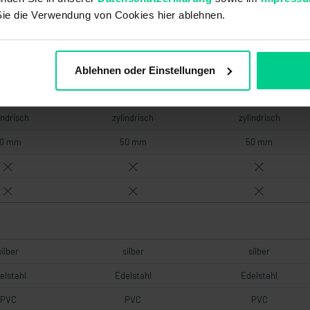
4 mm
4 mm
4 mm
Sie die Verwendung von Cookies hier ablehnen.
7 mm
7 mm
7 mm
Ablehnen oder Einstellungen
 x 53 mm
M30 x 53 mm
M30 x 53 mm
indrisch
zylindrisch
zylindrisch
0 mm
50 mm
50 mm
silber
silber
silber
elstahl
Edelstahl
Edelstahl
PVC
PVC
PVC