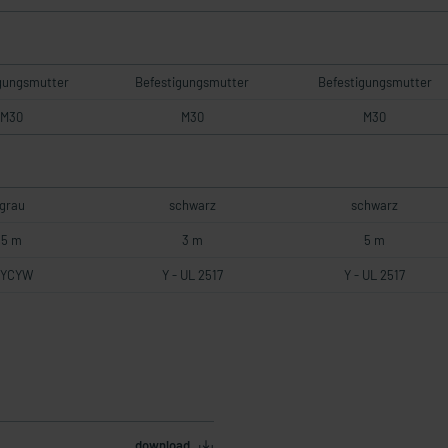
gungsmutter
Befestigungsmutter
Befestigungsmutter
M30
M30
M30
grau
schwarz
schwarz
5 m
3 m
5 m
IYCYW
Y - UL 2517
Y - UL 2517
download