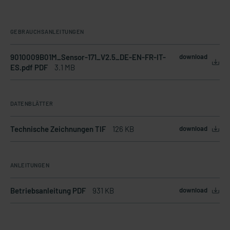
GEBRAUCHSANLEITUNGEN
9010009B01M_Sensor-171_V2.5_DE-EN-FR-IT-
download
ES.pdf PDF
3.1 MB
DATENBLÄTTER
Technische Zeichnungen TIF
126 KB
download
ANLEITUNGEN
Betriebsanleitung PDF
931 KB
download