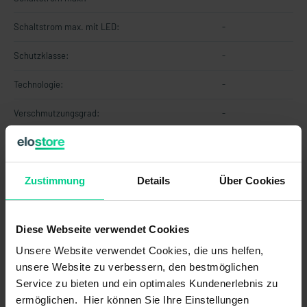
Schaltstrom max. mit LED:
-
Schutzklasse:
-
Technologie:
-
Verschmutzungsgrad:
-
Vorwiderstand:
-
gesicherter Ausschaltabstand (Sar):
-
Zustimmung
Details
Über Cookies
gesicherter Schaltabstand (Sao):
-
Diese Webseite verwendet Cookies
Sicherheitstechnische Kennwerte
Unsere Website verwendet Cookies, die uns helfen,
B10d nach EN ISO 13849-1:
-
unsere Website zu verbessern, den bestmöglichen
Service zu bieten und ein optimales Kundenerlebnis zu
Bauart nach EN ISO 14119:
-
ermöglichen. Hier können Sie Ihre Einstellungen