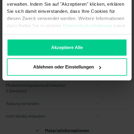
verwalten. Indem Sie auf "Akzeptieren" klicken, erklären
Codierung nach EN ISO 14119:
-
Sie sich damit einverstanden, dass Ihre Cookies für
diesen Zweck verwendet werden. Weitere Informationen
Gebrauchsdauer in Jahren:
-
dazu finden Sie in unserer
Datenschutzerklärung
sowie
Struktur nach EN ISO 13849-1:
-
im
Impressum
. Sollten Sie hiermit nicht einverstanden
sein, können Sie die Verwendung von Cookies hier
Mechanische Daten
ablehnen.
Akzeptiere Alle
Abmessungen:
-
Ablehnen oder Einstellungen
Gehäusebauform:
-
Mindestmontageabstand (zwischen
-
2 Sensoren):
Rastung vorhanden:
-
nicht bündig einbaubar:
-
Materialinformationen