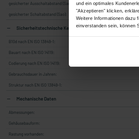
und ein optimales Kundenerle
gesicherter Ausschaltabstand (Sar):
"Akzeptieren" klicken, erklä
gesicherter Schaltabstand (Sao):
Weitere Informationen dazu f
einverstanden sein, können 
Sicherheitstechnische Kennwerte
B10d nach EN ISO 13849-1:
Bauart nach EN ISO 14119:
Codierung nach EN ISO 14119:
Gebrauchsdauer in Jahren:
Struktur nach EN ISO 13849-1:
Mechanische Daten
Abmessungen:
Gehäusebauform:
Rastung vorhanden: