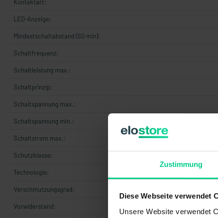
Kontaktart:
LED-Anzeige:
Mindestschaltabstand (S0 min):
Schaltfrequenz:
Schaltleistung max.:
Schaltprinzip:
Schaltspannung max.:
Schaltspannung min.:
Schaltstrom max.:
Schutzklasse:
Zustimmung
Technologie:
Verschmutzungsgrad:
Diese Webseite verwendet 
Vorwiderstand:
Unsere Website verwendet Co