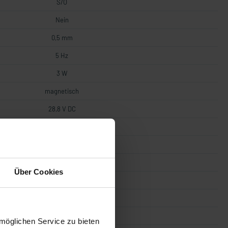
S/Ö
Nein
0,5 mm
5 Hz
3 W
magnetisch
28,8 V DC
19,2 V DC
0,1 A
III
Über Cookies
Reed
3
22 Ohm
möglichen Service zu bieten