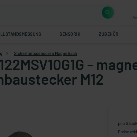
Sc
ÜLLSTANDSMESSUNG
SENSORIK
ZUBEHÖR
ng
Sicherheitssensoren Magnetisch
 122MSV10G1G - magnet
inbaustecker M12
pro Stüc
Preise exk