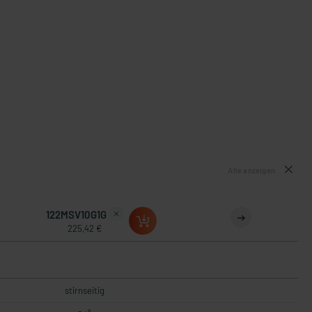
Alle anzeigen
122MSV10G1G
225,42 €
stirnseitig