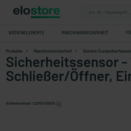
BEDIENELEMENTE
MASCHINENSICHERHEIT
F
Produkte
Maschinensicherheit
Sichere Zustandserfassu
Sicherheitssensor -
Schließer/Öffner, E
Artikelnummer:
122MSV10G1G