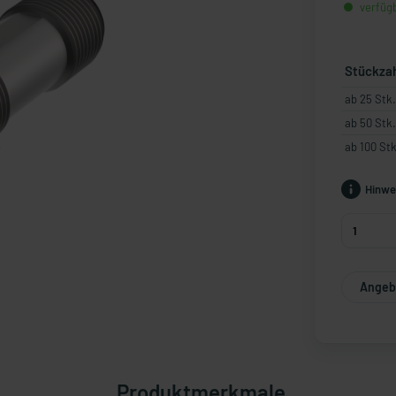
verfügb
Stückza
ab 25 Stk.
ab 50 Stk.
ab 100 Stk
Hinwe
Angebo
Produktmerkmale