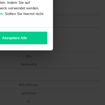
ten. Indem Sie auf
25 mm
 Zweck verwendet werden.
9,5 mm
um
. Sollten Sie hiermit nicht
20000000
Akzeptiere Alle
4
gering
20 a
Zweikanalig
M12 x 55,5 mm
zylindrisch