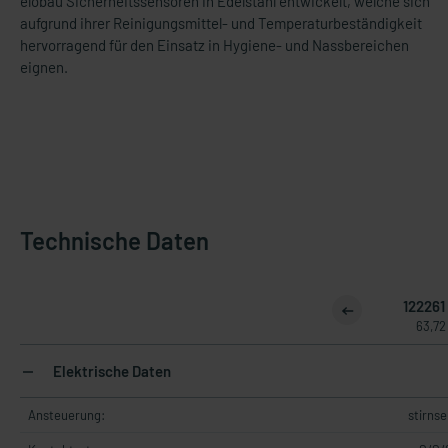
elobau Sicherheitssensoren in Edelstahl entwickelt, welche sich
aufgrund ihrer Reinigungsmittel- und Temperaturbeständigkeit
hervorragend für den Einsatz in Hygiene- und Nassbereichen
eignen.
Technische Daten
122261
63,72
Elektrische Daten
Ansteuerung:
stirnse