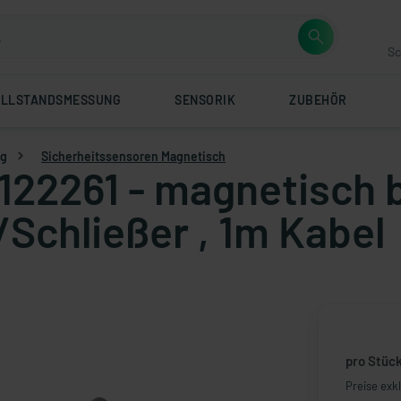
Sc
ÜLLSTANDSMESSUNG
SENSORIK
ZUBEHÖR
ng
Sicherheitssensoren Magnetisch
122261 - magnetisch b
/Schließer , 1m Kabel
pro Stüc
Preise exk