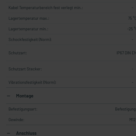
Kabel Temperaturbereich fest verlegt min.:
-
Lagertemperatur max.:
75 °
Lagertemperatur min.:
-25 °
Schockfestigkeit (Norm):
-
Schutzart:
IP67 DIN E
Schutzart Stecker:
-
Vibrationsfestigkeit (Norm):
-
Montage
Befestigungsart:
Befestigun
Gewinde:
M12
Anschluss