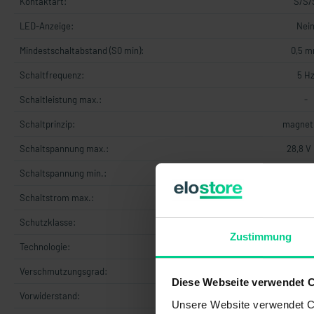
Kontaktart:
S/S/
LED-Anzeige:
Nei
Mindestschaltabstand (S0 min):
0,5 
Schaltfrequenz:
5 H
Schaltleistung max.:
-
Schaltprinzip:
magnet
Schaltspannung max.:
28,8 V
Schaltspannung min.:
19,2 V
Schaltstrom max.:
0,1 
Schutzklasse:
-
Zustimmung
Technologie:
Ree
Verschmutzungsgrad:
-
Diese Webseite verwendet 
Vorwiderstand:
22 O
Unsere Website verwendet Co