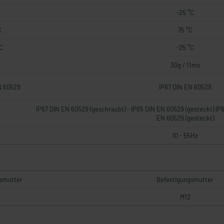
-25 °C
C
75 °C
C
-25 °C
30g / 11ms
N 60529
IP67 DIN EN 60529
IP67 DIN EN 60529 (geschraubt) - IP65 DIN EN 60529 (gesteckt) IP
EN 60529 (gesteckt)
10 - 55Hz
gsmutter
Befestigungsmutter
M12