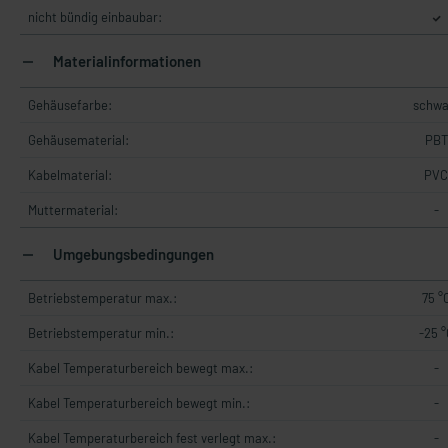
nicht bündig einbaubar:
Materialinformationen
Gehäusefarbe:
schwa
Gehäusematerial:
PBT
Kabelmaterial:
PVC
Muttermaterial:
-
Umgebungsbedingungen
Betriebstemperatur max.:
75 °
Betriebstemperatur min.:
-25 °
Kabel Temperaturbereich bewegt max.:
-
Kabel Temperaturbereich bewegt min.:
-
Kabel Temperaturbereich fest verlegt max.:
-