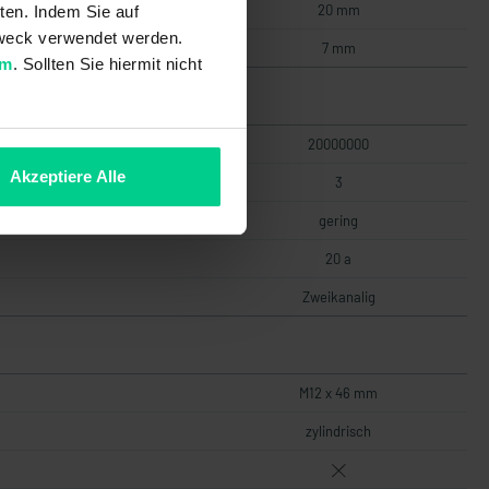
20 mm
ten. Indem Sie auf
 Zweck verwendet werden.
7 mm
um
. Sollten Sie hiermit nicht
20000000
Akzeptiere Alle
3
gering
20 a
Zweikanalig
M12 x 46 mm
zylindrisch