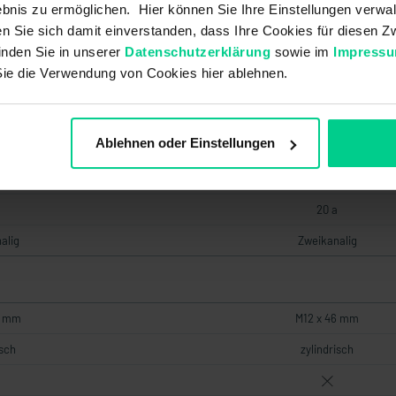
m
37 mm
bnis zu ermöglichen. Hier können Sie Ihre Einstellungen verwal
ren Sie sich damit einverstanden, dass Ihre Cookies für diesen
m
15 mm
inden Sie in unserer
Datenschutzerklärung
sowie im
Impress
Sie die Verwendung von Cookies hier ablehnen.
2000000
20000000
Ablehnen oder Einstellungen
3
g
gering
20 a
alig
Zweikanalig
6 mm
M12 x 46 mm
isch
zylindrisch