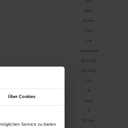
S/S
Nein
0,5 mm
5 Hz
3 W
magnetisch
28,8 V DC
19,2 V DC
0,1 A
III
Über Cookies
Reed
3
22 Ohm
möglichen Service zu bieten