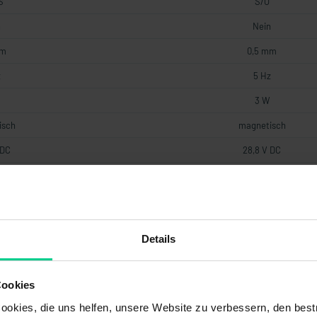
S
S/Ö
n
Nein
mm
0,5 mm
z
5 Hz
3 W
isch
magnetisch
 DC
28,8 V DC
 DC
19,2 V DC
A
0,1 A
III
Details
d
Reed
3
Cookies
hm
22 Ohm
okies, die uns helfen, unsere Website zu verbessern, den best