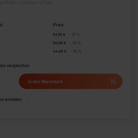
ar (8 Stk.), Lieferzeit 1-3 Tage
hl
Preis
57,35 €
- 10 %
50,98 €
- 20 %
.
44,60 €
- 30 %
ten vergleichen
In den Warenkorb
t erstellen