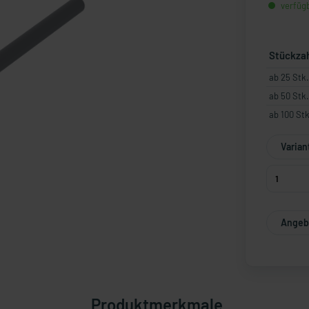
verfügb
Stückza
ab 25 Stk.
ab 50 Stk.
ab 100 Stk
Varian
Angebo
Produktmerkmale