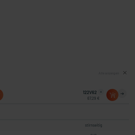
Alle anzeigen
122V62
67,29 €
stirnseitig