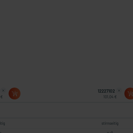
12227102
 €
101,04 €
itig
stirnseitig