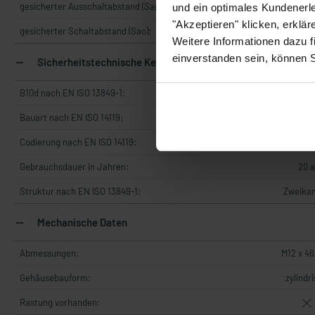
gesicherter Ausschaltabstand (Sar):
25 m
und ein optimales Kundenerle
"Akzeptieren" klicken, erklä
gesicherter Schaltabstand (Sao):
15 m
Weitere Informationen dazu f
einverstanden sein, können 
Sicherheitstechnische Kennwerte
B10d nach EN ISO 13849-1:
20000000 
Bauart nach EN ISO 14119:
4
Codierung nach EN ISO 14119:
gerin
Gebrauchsdauer in Jahren:
20 a
Struktur nach EN ISO 13849-1:
Zweikan
Mechanische Daten
Abmessungen:
M12 x 4
Gehäusebauform:
zylindr
Rastung vorhanden: