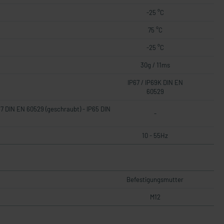
-25 °C
75 °C
-25 °C
30g / 11ms
IP67 / IP69K DIN EN
60529
67 DIN EN 60529 (geschraubt) - IP65 DIN
-
10 - 55Hz
Befestigungsmutter
M12