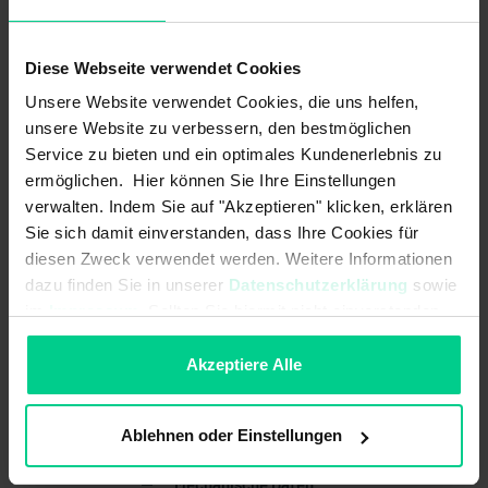
Verschmutzungsgrad:
-
Vorwiderstand:
22 Ohm
Diese Webseite verwendet Cookies
gesicherter Ausschaltabstand (Sar):
32 mm
Unsere Website verwendet Cookies, die uns helfen,
unsere Website zu verbessern, den bestmöglichen
gesicherter Schaltabstand (Sao):
10 mm
Service zu bieten und ein optimales Kundenerlebnis zu
ermöglichen. Hier können Sie Ihre Einstellungen
Sicherheitstechnische Kennwerte
verwalten. Indem Sie auf "Akzeptieren" klicken, erklären
Sie sich damit einverstanden, dass Ihre Cookies für
B10d nach EN ISO 13849-1:
20000000
diesen Zweck verwendet werden. Weitere Informationen
dazu finden Sie in unserer
Datenschutzerklärung
sowie
Bauart nach EN ISO 14119:
4
im
Impressum
. Sollten Sie hiermit nicht einverstanden
sein, können Sie die Verwendung von Cookies hier
Codierung nach EN ISO 14119:
gering
ablehnen.
Akzeptiere Alle
Gebrauchsdauer in Jahren:
20 a
Struktur nach EN ISO 13849-1:
Zweikanalig
Ablehnen oder Einstellungen
Mechanische Daten