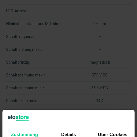
LED-Anzeige:
-
Mindestschaltabstand (S0 min):
0,5 mm
Schaltfrequenz:
-
Schaltleistung max.:
-
Schaltprinzip:
magnetisch
Schaltspannung max.:
57,6 V DC
Schaltspannung min.:
38,4 V DC
Schaltstrom max.:
0,1 A
Schutzklasse:
-
Technologie:
Reed
Zustimmung
Details
Über Cookies