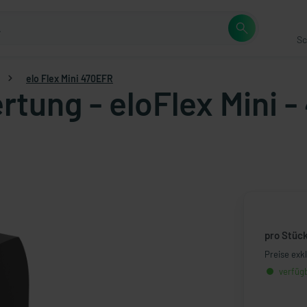
Sc
elo Flex Mini 470EFR
rtung - eloFlex Mini
pro Stüc
Preise exk
verfügb