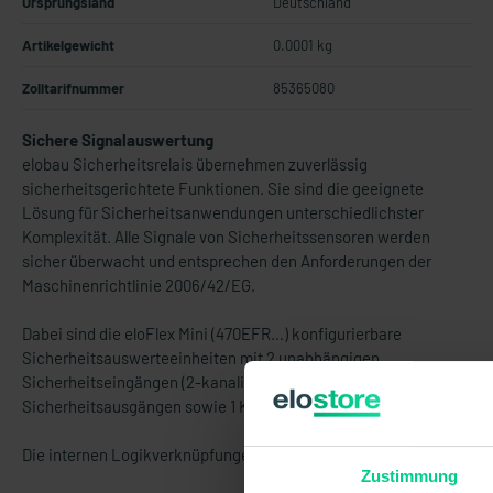
Ursprungsland
Deutschland
Artikelgewicht
0.0001 kg
Zolltarifnummer
85365080
Sichere Signalauswertung
elobau Sicherheitsrelais übernehmen zuverlässig
sicherheitsgerichtete Funktionen. Sie sind die geeignete
Lösung für Sicherheitsanwendungen unterschiedlichster
Komplexität. Alle Signale von Sicherheitssensoren werden
sicher überwacht und entsprechen den Anforderungen der
Maschinenrichtlinie 2006/42/EG.
Dabei sind die eloFlex Mini (470EFR…) konfigurierbare
Sicherheitsauswerteeinheiten mit 2 unabhängigen
Sicherheitseingängen (2-kanalig) und bis zu 2
Sicherheitsausgängen sowie 1 Kontrollausgang.
Die internen Logikverknüpfungen sind bereits vorkonfiguriert.
Zustimmung