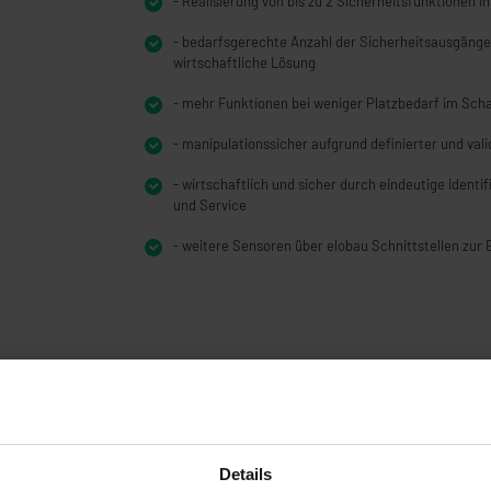
- Realisierung von bis zu 2 Sicherheitsfunktionen in
- bedarfsgerechte Anzahl der Sicherheitsausgänge 
wirtschaftliche Lösung
- mehr Funktionen bei weniger Platzbedarf im Scha
- manipulationssicher aufgrund definierter und val
- wirtschaftlich und sicher durch eindeutige Identi
und Service
- weitere Sensoren über elobau Schnittstellen zur
Details