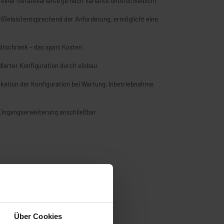
 einer Gerätevariante (je nach Variante unterschiedlich)
(Relais) entsprechend der Anforderung, ermöglicht eine
ltschrank – das spart Kosten
idierter Konfiguration durch elobau
fikation der Konfiguration bei Wartung, Inbetriebnahme
 Eingangserweiterung anschließbar
Über Cookies