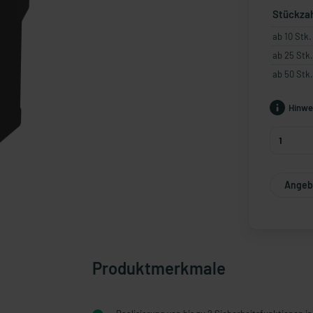
Stückza
ab 10 Stk.
ab 25 Stk.
ab 50 Stk.
Hinwe
Angebo
Produktmerkmale