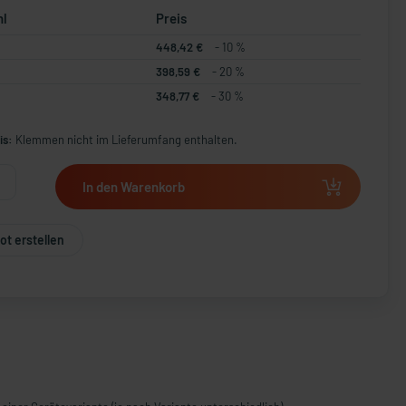
hl
Preis
448,42 €
- 10 %
398,59 €
- 20 %
348,77 €
- 30 %
is:
Klemmen nicht im Lieferumfang enthalten.
In den Warenkorb
t erstellen