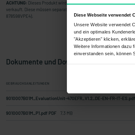
ACHTUNG:
Dieses Produkt wird OHNE Standardklemmen
verkauft. Diese müssen separat gekauft werden (Art.Nr.
Diese Webseite verwendet 
878598VPE4).
Unsere Website verwendet Co
und ein optimales Kundenerle
"Akzeptieren" klicken, erklä
Weitere Informationen dazu f
einverstanden sein, können 
Dokumente und Downloads
GEBRAUCHSANLEITUNGEN
9010007B01M_EvaluationUnit-470EFR_V1.2_DE-EN-FR-IT-ES.pd
9010007B01M_P1.pdf PDF
7.3 MB