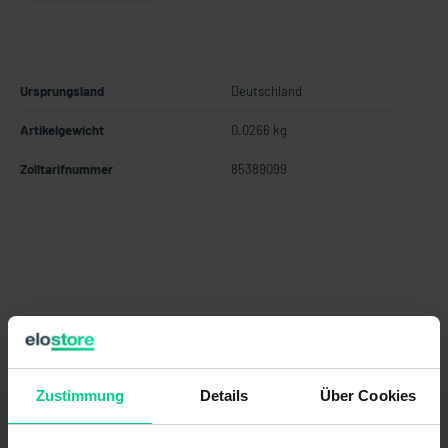
Ursprungsland
Deutschland
Artikelgewicht
0.0266 kg
Zolltarifnummer
85389099
Technische Daten
Zustimmung
Details
Über Cookies
878598VPE4