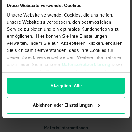
44,49 €
Diese Webseite verwendet Cookies
Elektrische Daten
Unsere Website verwendet Cookies, die uns helfen,
unsere Website zu verbessern, den bestmöglichen
Bemessungsstoßspannungsfestigkeit
4000 V
Service zu bieten und ein optimales Kundenerlebnis zu
(Uimp):
ermöglichen. Hier können Sie Ihre Einstellungen
Betriebsspannung max.:
320 V AC
verwalten. Indem Sie auf "Akzeptieren" klicken, erklären
Sie sich damit einverstanden, dass Ihre Cookies für
Betriebsspannung max.:
320 V DC
diesen Zweck verwendet werden. Weitere Informationen
dazu finden Sie in unserer
Datenschutzerklärung
sowie
Raster:
5mm
im
Impressum
. Sollten Sie hiermit nicht einverstanden
sein, können Sie die Verwendung von Cookies hier
Schaltstrom max. je Kontakt:
12 A
ablehnen.
Akzeptiere Alle
Mechanische Daten
Ablehnen oder Einstellungen
Abmessungen:
Höhe 15mm, Breite 20.1mm, Länge
25.6mm
Materialinformationen