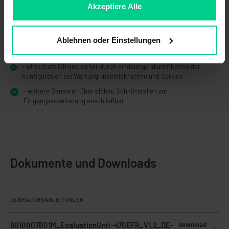
Lösung
ablehnen.
Akzeptiere Alle
- mehr Funktionen bei weniger Platzbedarf im Schaltschrank – das
spart Kosten
Ablehnen oder Einstellungen
- manipulationssicher aufgrund definierter und validierter
Konfiguration durch elobau
- wirtschaftlich und sicher durch eindeutige Identifikation der
Konfiguration bei Wartung, Inbetriebnahme und Service
- weitere Sensoren über elobau Schnittstellen zur
Eingangserweiterung anschließbar
Dokumente und Downloads
GEBRAUCHSANLEITUNGEN
9010007B01M_EvaluationUnit-470EFR_V1.2_DE-
download