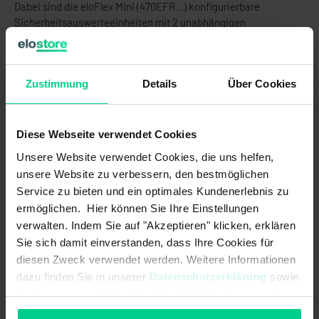
Dabei sind die eloFlex Mini (470EFR…) konfigurierbare
Sicherheitsauswerteeinheiten mit 2 unabhängigen
Sicherheitseingängen (2-kanalig) und bis zu 2
Sicherheitsausgängen sowie 1 Kontrollausgang.
Zustimmung
Details
Über Cookies
Die internen Logikverknüpfungen sind bereits
vorkonfiguriert.
ACHTUNG:
Dieses Produkt wird OHNE Standardklemmen
Diese Webseite verwendet Cookies
verkauft. Diese müssen separat gekauft werden (Art.Nr.
Unsere Website verwendet Cookies, die uns helfen,
878598VPE4).
unsere Website zu verbessern, den bestmöglichen
Service zu bieten und ein optimales Kundenerlebnis zu
ermöglichen. Hier können Sie Ihre Einstellungen
Produktmerkmale
verwalten. Indem Sie auf "Akzeptieren" klicken, erklären
Sie sich damit einverstanden, dass Ihre Cookies für
diesen Zweck verwendet werden. Weitere Informationen
- Realisierung von bis zu 2 Sicherheitsfunktionen in einer
Gerätevariante (je nach Variante unterschiedlich)
dazu finden Sie in unserer
Datenschutzerklärung
sowie
im
Impressum
. Sollten Sie hiermit nicht einverstanden
- bedarfsgerechte Anzahl der Sicherheitsausgänge (Relais)
entsprechend der Anforderung, ermöglicht eine wirtschaftliche
sein, können Sie die Verwendung von Cookies hier