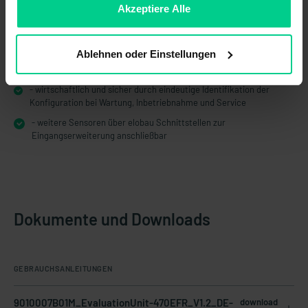
Lösung
ablehnen.
Akzeptiere Alle
- mehr Funktionen bei weniger Platzbedarf im Schaltschrank – das
spart Kosten
Ablehnen oder Einstellungen
- manipulationssicher aufgrund definierter und validierter
Konfiguration durch elobau
- wirtschaftlich und sicher durch eindeutige Identifikation der
Konfiguration bei Wartung, Inbetriebnahme und Service
- weitere Sensoren über elobau Schnittstellen zur
Eingangserweiterung anschließbar
Dokumente und Downloads
GEBRAUCHSANLEITUNGEN
9010007B01M_EvaluationUnit-470EFR_V1.2_DE-
download