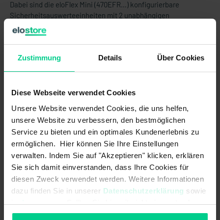
Dabei sind die eloFlex Mini (470EFR…) konfigurierbare
Sicherheitsauswerteeinheiten mit 2 unabhängigen
Sicherheitseingängen (2-kanalig) und bis zu 2
Sicherheitsausgängen sowie 1 Kontrollausgang.
Zustimmung
Details
Über Cookies
Die internen Logikverknüpfungen sind bereits
vorkonfiguriert.
ACHTUNG:
Dieses Produkt wird OHNE Standardklemmen
Diese Webseite verwendet Cookies
verkauft. Diese müssen separat gekauft werden (Art.Nr.
Unsere Website verwendet Cookies, die uns helfen,
878598VPE4).
unsere Website zu verbessern, den bestmöglichen
Service zu bieten und ein optimales Kundenerlebnis zu
ermöglichen. Hier können Sie Ihre Einstellungen
Produktmerkmale
verwalten. Indem Sie auf "Akzeptieren" klicken, erklären
Sie sich damit einverstanden, dass Ihre Cookies für
diesen Zweck verwendet werden. Weitere Informationen
- Realisierung von bis zu 2 Sicherheitsfunktionen in einer
Gerätevariante (je nach Variante unterschiedlich)
dazu finden Sie in unserer
Datenschutzerklärung
sowie
im
Impressum
. Sollten Sie hiermit nicht einverstanden
- bedarfsgerechte Anzahl der Sicherheitsausgänge (Relais)
entsprechend der Anforderung, ermöglicht eine wirtschaftliche
sein, können Sie die Verwendung von Cookies hier