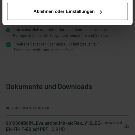
- mehr Funktionen bei weniger Platzbedarf im Schaltschrank – das
spart Kosten
Ablehnen oder Einstellungen
- manipulationssicher aufgrund definierter und validierter
Konfiguration durch elobau
- wirtschaftlich und sicher durch eindeutige Identifikation der
Konfiguration bei Wartung, Inbetriebnahme und Service
- weitere Sensoren über elobau Schnittstellen zur
Eingangserweiterung anschließbar
Dokumente und Downloads
GEBRAUCHSANLEITUNGEN
9010008B01M_EvaluationUnit-eloFlex_V1.5_DE-
download
EN-FR-IT-ES.pdf PDF
2.9 MB