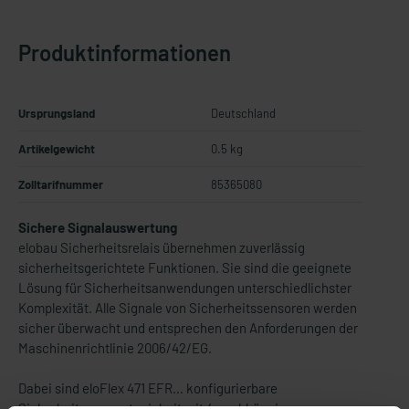
Produktinformationen
Ursprungsland
Deutschland
Artikelgewicht
0.5 kg
Zolltarifnummer
85365080
Sichere Signalauswertung
elobau Sicherheitsrelais übernehmen zuverlässig
sicherheitsgerichtete Funktionen. Sie sind die geeignete
Lösung für Sicherheitsanwendungen unterschiedlichster
Komplexität. Alle Signale von Sicherheitssensoren werden
sicher überwacht und entsprechen den Anforderungen der
Maschinenrichtlinie 2006/42/EG.
Dabei sind eloFlex 471 EFR… konfigurierbare
Sicherheitsauswerteeinheit mit 4 unabhängigen