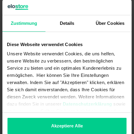
Sicherheitseingängen (2-kanalig) und bis zu 4
Sicherheitsausgängen sowie 4 Kontrollausgängen.
Zustimmung
Details
Über Cookies
Die internen Logikverknüpfungen sind bereits
vorkonfiguriert.
Diese Webseite verwendet Cookies
ACHTUNG:
Dieses Produkt wird OHNE Standardklemmen
verkauft. Diese müssen separat gekauft werden (Art.Nr.
Unsere Website verwendet Cookies, die uns helfen,
878598VPE4).
unsere Website zu verbessern, den bestmöglichen
Service zu bieten und ein optimales Kundenerlebnis zu
ermöglichen. Hier können Sie Ihre Einstellungen
Produktmerkmale
verwalten. Indem Sie auf "Akzeptieren" klicken, erklären
Sie sich damit einverstanden, dass Ihre Cookies für
diesen Zweck verwendet werden. Weitere Informationen
- Realisierung von bis zu 4 Sicherheitsfunktionen in einer
dazu finden Sie in unserer
Datenschutzerklärung
sowie
Gerätevariante (je nach Variante unterschiedlich)
im
Impressum
. Sollten Sie hiermit nicht einverstanden
- bedarfsgerechte Anzahl der Sicherheitsausgänge (Relais)
sein, können Sie die Verwendung von Cookies hier
entsprechend der Anforderung, ermöglicht eine wirtschaftliche
ablehnen.
Akzeptiere Alle
Lösung