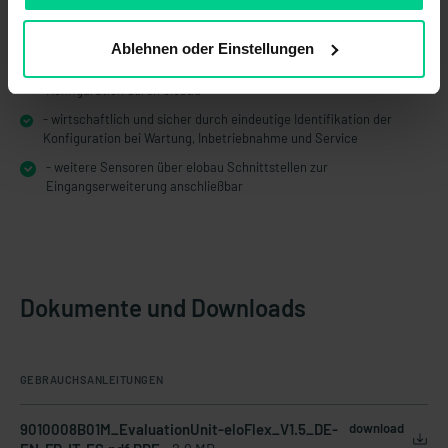
- mehr Funktionen bei weniger Platzbedarf im Schaltschrank – das
spart Kosten
Ablehnen oder Einstellungen
- manipulationssicher aufgrund definierter und validierter
Konfiguration durch elobau
- wirtschaftlich und sicher durch eindeutige Identifikation der
Konfiguration bei Wartung, Inbetriebnahme und Service
- weitere Sensoren über elobau Schnittstellen zur
Eingangserweiterung anschließbar
Dokumente und Downloads
GEBRAUCHSANLEITUNGEN
9010008B01M_EvaluationUnit-eloFlex_V1.5_DE-
download