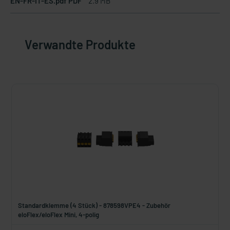
EN-FR-IT-ES.pdf PDF
2.9 MB
Verwandte Produkte
Standardklemme (4 Stück) - 878598VPE4 - Zubehör
eloFlex/eloFlex Mini, 4-polig