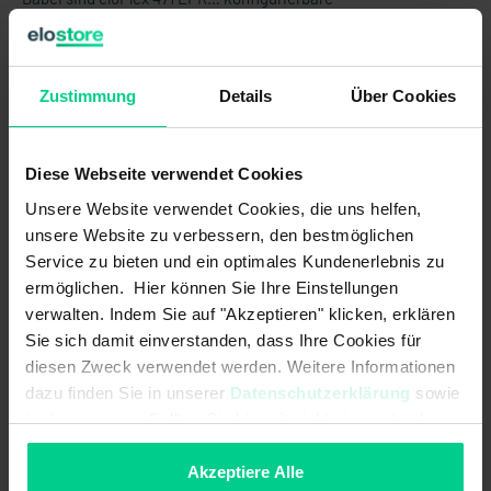
Sicherheitsauswerteeinheit mit 4 unabhängigen
Sicherheitseingängen (2-kanalig) und bis zu 4
Sicherheitsausgängen sowie 4 Kontrollausgängen.
Zustimmung
Details
Über Cookies
Die internen Logikverknüpfungen sind bereits
vorkonfiguriert.
Diese Webseite verwendet Cookies
ACHTUNG:
Dieses Produkt wird OHNE Standardklemmen
Unsere Website verwendet Cookies, die uns helfen,
verkauft. Diese müssen separat gekauft werden (Art.Nr.
unsere Website zu verbessern, den bestmöglichen
878598VPE4).
Service zu bieten und ein optimales Kundenerlebnis zu
ermöglichen. Hier können Sie Ihre Einstellungen
verwalten. Indem Sie auf "Akzeptieren" klicken, erklären
Produktmerkmale
Sie sich damit einverstanden, dass Ihre Cookies für
diesen Zweck verwendet werden. Weitere Informationen
- Realisierung von bis zu 4 Sicherheitsfunktionen in einer
dazu finden Sie in unserer
Datenschutzerklärung
sowie
Gerätevariante (je nach Variante unterschiedlich)
im
Impressum
. Sollten Sie hiermit nicht einverstanden
- bedarfsgerechte Anzahl der Sicherheitsausgänge (Relais)
sein, können Sie die Verwendung von Cookies hier
entsprechend der Anforderung, ermöglicht eine wirtschaftliche
ablehnen.
Akzeptiere Alle
Lösung