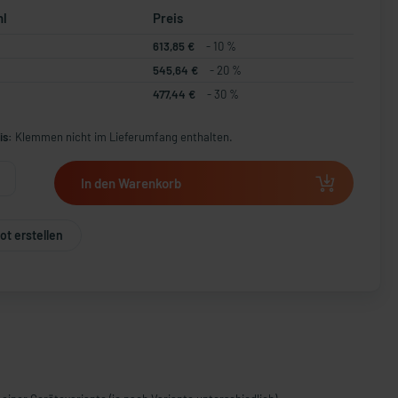
hl
Preis
613,85 €
- 10 %
545,64 €
- 20 %
477,44 €
- 30 %
is:
Klemmen nicht im Lieferumfang enthalten.
In den Warenkorb
t erstellen