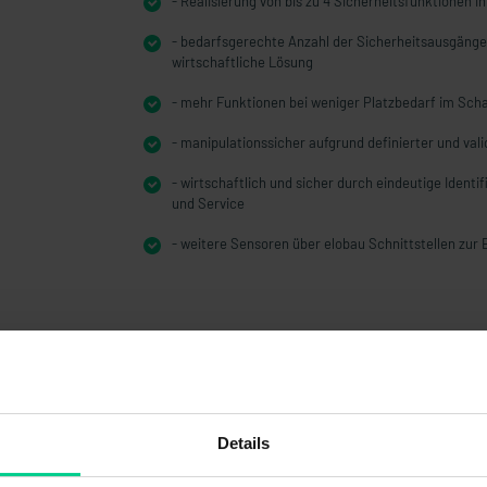
- Realisierung von bis zu 4 Sicherheitsfunktionen in
- bedarfsgerechte Anzahl der Sicherheitsausgänge 
wirtschaftliche Lösung
- mehr Funktionen bei weniger Platzbedarf im Scha
- manipulationssicher aufgrund definierter und val
- wirtschaftlich und sicher durch eindeutige Identi
und Service
- weitere Sensoren über elobau Schnittstellen zur
Details