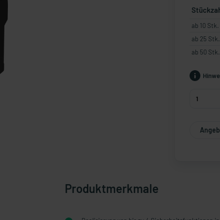
Stückza
ab 10 Stk.
ab 25 Stk.
ab 50 Stk.
Hinwe
Angebo
Produktmerkmale