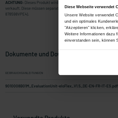
ACHTUNG:
Dieses Produkt wird OHNE Standardklemmen
Diese Webseite verwendet 
verkauft. Diese müssen separat gekauft werden (Art.Nr.
878598VPE4).
Unsere Website verwendet Co
und ein optimales Kundenerle
"Akzeptieren" klicken, erklä
Weitere Informationen dazu f
einverstanden sein, können 
Dokumente und Downloads
GEBRAUCHSANLEITUNGEN
9010008B01M_EvaluationUnit-eloFlex_V1.5_DE-EN-FR-IT-ES.pd
Verwandte Produkte