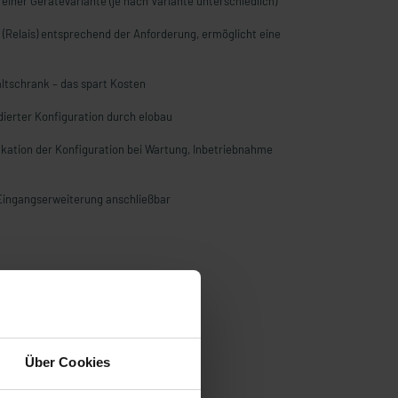
 einer Gerätevariante (je nach Variante unterschiedlich)
(Relais) entsprechend der Anforderung, ermöglicht eine
ltschrank – das spart Kosten
idierter Konfiguration durch elobau
fikation der Konfiguration bei Wartung, Inbetriebnahme
 Eingangserweiterung anschließbar
Über Cookies