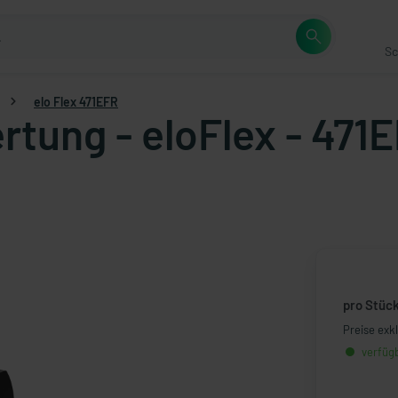
Sc
elo Flex 471EFR
rtung - eloFlex - 47
pro Stüc
Preise exk
verfügb