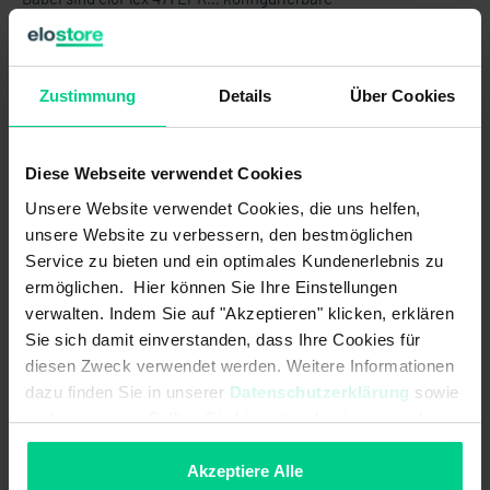
Sicherheitsauswerteeinheit mit 4 unabhängigen
Sicherheitseingängen (2-kanalig) und bis zu 4
Sicherheitsausgängen sowie 4 Kontrollausgängen.
Zustimmung
Details
Über Cookies
Die internen Logikverknüpfungen sind bereits
vorkonfiguriert.
Diese Webseite verwendet Cookies
ACHTUNG:
Dieses Produkt wird OHNE Standardklemmen
Unsere Website verwendet Cookies, die uns helfen,
verkauft. Diese müssen separat gekauft werden (Art.Nr.
unsere Website zu verbessern, den bestmöglichen
878598VPE4).
Service zu bieten und ein optimales Kundenerlebnis zu
ermöglichen. Hier können Sie Ihre Einstellungen
verwalten. Indem Sie auf "Akzeptieren" klicken, erklären
Produktmerkmale
Sie sich damit einverstanden, dass Ihre Cookies für
diesen Zweck verwendet werden. Weitere Informationen
- Realisierung von bis zu 4 Sicherheitsfunktionen in einer
dazu finden Sie in unserer
Datenschutzerklärung
sowie
Gerätevariante (je nach Variante unterschiedlich)
im
Impressum
. Sollten Sie hiermit nicht einverstanden
- bedarfsgerechte Anzahl der Sicherheitsausgänge (Relais)
sein, können Sie die Verwendung von Cookies hier
entsprechend der Anforderung, ermöglicht eine wirtschaftliche
ablehnen.
Akzeptiere Alle
Lösung