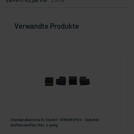
EN-FR-IT-ES.pdf PDF
2.9 MB
Verwandte Produkte
Standardklemme (4 Stück) - 878598VPE4 - Zubehör
eloFlex/eloFlex Mini, 4-polig