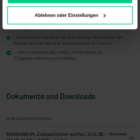
- mehr Funktionen bei weniger Platzbedarf im Schaltschrank – das
spart Kosten
Ablehnen oder Einstellungen
- manipulationssicher aufgrund definierter und validierter
Konfiguration durch elobau
- wirtschaftlich und sicher durch eindeutige Identifikation der
Konfiguration bei Wartung, Inbetriebnahme und Service
- weitere Sensoren über elobau Schnittstellen zur
Eingangserweiterung anschließbar
Dokumente und Downloads
GEBRAUCHSANLEITUNGEN
9010008B01M_EvaluationUnit-eloFlex_V1.5_DE-
download