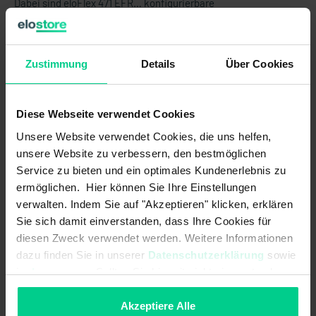
Dabei sind eloFlex 471 EFR… konfigurierbare
Sicherheitsauswerteeinheit mit 4 unabhängigen
Sicherheitseingängen (2-kanalig) und bis zu 4
Sicherheitsausgängen sowie 4 Kontrollausgängen.
Zustimmung
Details
Über Cookies
Die internen Logikverknüpfungen sind bereits
vorkonfiguriert.
Diese Webseite verwendet Cookies
ACHTUNG:
Dieses Produkt wird OHNE Standardklemmen
Unsere Website verwendet Cookies, die uns helfen,
verkauft. Diese müssen separat gekauft werden (Art.Nr.
unsere Website zu verbessern, den bestmöglichen
878598VPE4).
Service zu bieten und ein optimales Kundenerlebnis zu
ermöglichen. Hier können Sie Ihre Einstellungen
verwalten. Indem Sie auf "Akzeptieren" klicken, erklären
Produktmerkmale
Sie sich damit einverstanden, dass Ihre Cookies für
diesen Zweck verwendet werden. Weitere Informationen
dazu finden Sie in unserer
Datenschutzerklärung
sowie
- Realisierung von bis zu 4 Sicherheitsfunktionen in einer
Gerätevariante (je nach Variante unterschiedlich)
im
Impressum
. Sollten Sie hiermit nicht einverstanden
sein, können Sie die Verwendung von Cookies hier
- bedarfsgerechte Anzahl der Sicherheitsausgänge (Relais)
entsprechend der Anforderung, ermöglicht eine wirtschaftliche
ablehnen.
Akzeptiere Alle