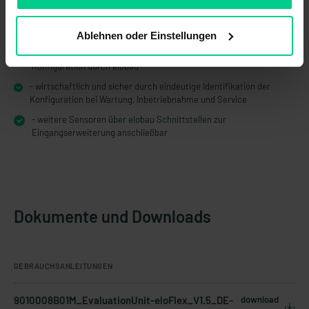
Lösung
- mehr Funktionen bei weniger Platzbedarf im Schaltschrank – das
spart Kosten
Ablehnen oder Einstellungen
- manipulationssicher aufgrund definierter und validierter
Konfiguration durch elobau
- wirtschaftlich und sicher durch eindeutige Identifikation der
Konfiguration bei Wartung, Inbetriebnahme und Service
- weitere Sensoren über elobau Schnittstellen zur
Eingangserweiterung anschließbar
Dokumente und Downloads
GEBRAUCHSANLEITUNGEN
9010008B01M_EvaluationUnit-eloFlex_V1.5_DE-
download