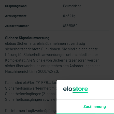
Ursprungsland
Deutschland
Artikelgewicht
0.434 kg
Zolltarifnummer
85365080
Sichere Signalauswertung
elobau Sicherheitsrelais übernehmen zuverlässig
sicherheitsgerichtete Funktionen. Sie sind die geeignete
Lösung für Sicherheitsanwendungen unterschiedlichster
Komplexität. Alle Signale von Sicherheitssensoren werden
sicher überwacht und entsprechen den Anforderungen der
Maschinenrichtlinie 2006/42/EG.
Dabei sind eloFlex 471 EFR… konfigurierbare
Sicherheitsauswerteeinheit mit 4 unabhängigen
Sicherheitseingängen (2-kanalig) und bis zu 4
Sicherheitsausgängen sowie 4 Kontrollausgängen.
Zustimmung
Die internen Logikverknüpfungen sind bereits vorkonfiguriert.