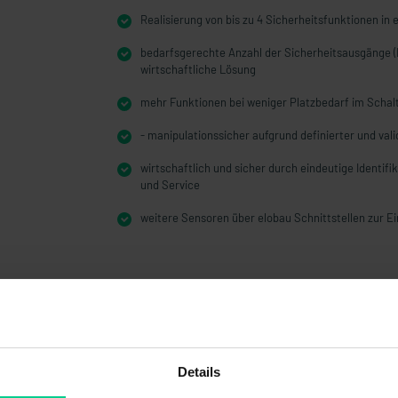
Realisierung von bis zu 4 Sicherheitsfunktionen in 
bedarfsgerechte Anzahl der Sicherheitsausgänge (
wirtschaftliche Lösung
mehr Funktionen bei weniger Platzbedarf im Schal
- manipulationssicher aufgrund definierter und val
wirtschaftlich und sicher durch eindeutige Identif
und Service
weitere Sensoren über elobau Schnittstellen zur 
Details