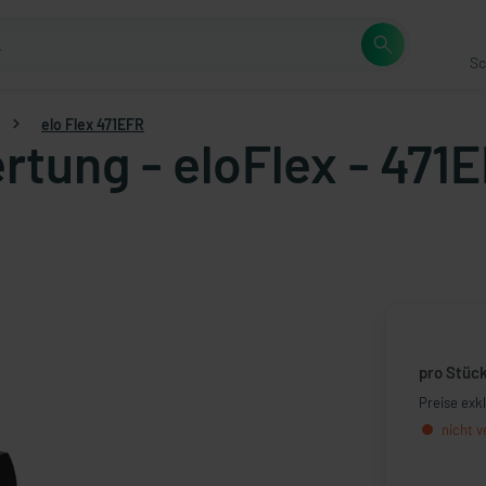
Sc
elo Flex 471EFR
rtung - eloFlex - 471
pro Stüc
Preise exk
nicht v