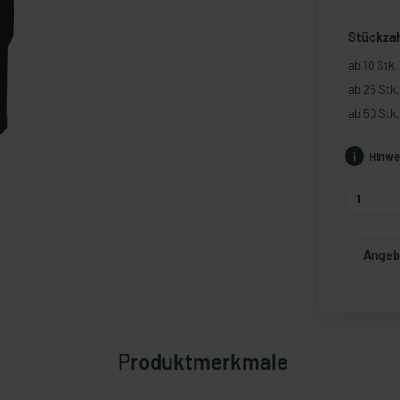
Stückza
ab 10 Stk.
ab 25 Stk.
ab 50 Stk.
Hinwe
Angebo
Produktmerkmale