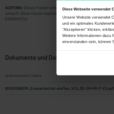
ACHTUNG:
Dieses Produkt wird OHNE Standardklemmen
Diese Webseite verwendet 
verkauft. Diese müssen separat gekauft werden (Art.Nr.
Unsere Website verwendet Co
878598VPE4).
und ein optimales Kundenerle
"Akzeptieren" klicken, erklä
Weitere Informationen dazu f
einverstanden sein, können 
Dokumente und Downloads
GEBRAUCHSANLEITUNGEN
9010008B01M_EvaluationUnit-eloFlex_V1.5_DE-EN-FR-IT-ES.pd