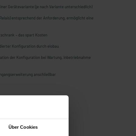
einer Gerätevariante (je nach Variante unterschiedlich)
Relais) entsprechend der Anforderung, ermöglicht eine
tschrank – das spart Kosten
idierter Konfiguration durch elobau
ikation der Konfiguration bei Wartung, Inbetriebnahme
Eingangserweiterung anschließbar
Über Cookies