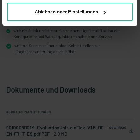
mehr Funktionen bei weniger Platzbedarf im Schaltschrank – das
spart Kosten
Ablehnen oder Einstellungen
manipulationssicher aufgrund definierter und validierter
Konfiguration durch elobau
wirtschaftlich und sicher durch eindeutige Identifikation der
Konfiguration bei Wartung, Inbetriebnahme und Service
weitere Sensoren über elobau Schnittstellen zur
Eingangserweiterung anschließbar
Dokumente und Downloads
GEBRAUCHSANLEITUNGEN
9010008B01M_EvaluationUnit-eloFlex_V1.5_DE-
download
EN-FR-IT-ES.pdf PDF
2.9 MB