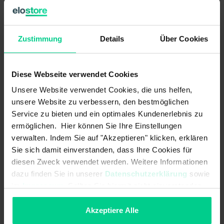
Sicherheitseingängen (2-kanalig) und bis zu 4
Sicherheitsausgängen sowie 4 Kontrollausgängen.
Zustimmung
Details
Über Cookies
Die internen Logikverknüpfungen sind bereits
vorkonfiguriert.
Diese Webseite verwendet Cookies
ACHTUNG:
Dieses Produkt wird OHNE Standardklemmen
verkauft. Diese müssen separat gekauft werden (Art.Nr.
Unsere Website verwendet Cookies, die uns helfen,
878598VPE4).
unsere Website zu verbessern, den bestmöglichen
Service zu bieten und ein optimales Kundenerlebnis zu
ermöglichen. Hier können Sie Ihre Einstellungen
Produktmerkmale
verwalten. Indem Sie auf "Akzeptieren" klicken, erklären
Sie sich damit einverstanden, dass Ihre Cookies für
diesen Zweck verwendet werden. Weitere Informationen
Realisierung von bis zu 4 Sicherheitsfunktionen in einer
dazu finden Sie in unserer
Datenschutzerklärung
sowie
Gerätevariante (je nach Variante unterschiedlich)
im
Impressum
. Sollten Sie hiermit nicht einverstanden
bedarfsgerechte Anzahl der Sicherheitsausgänge (Relais)
sein, können Sie die Verwendung von Cookies hier
entsprechend der Anforderung, ermöglicht eine wirtschaftliche
ablehnen.
Akzeptiere Alle
Lösung