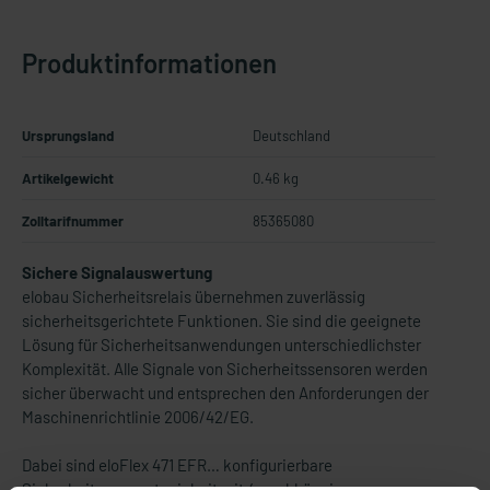
Produktinformationen
Ursprungsland
Deutschland
Artikelgewicht
0.46 kg
Zolltarifnummer
85365080
Sichere Signalauswertung
elobau Sicherheitsrelais übernehmen zuverlässig
sicherheitsgerichtete Funktionen. Sie sind die geeignete
Lösung für Sicherheitsanwendungen unterschiedlichster
Komplexität. Alle Signale von Sicherheitssensoren werden
sicher überwacht und entsprechen den Anforderungen der
Maschinenrichtlinie 2006/42/EG.
Dabei sind eloFlex 471 EFR… konfigurierbare
Sicherheitsauswerteeinheit mit 4 unabhängigen