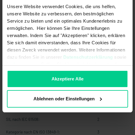
Sicherheitsausgang:
Unsere Website verwendet Cookies, die uns helfen,
unsere Website zu verbessern, den bestmöglichen
Schaltstrom max. am
0,1 A
Service zu bieten und ein optimales Kundenerlebnis zu
Kontrollausgang:
ermöglichen. Hier können Sie Ihre Einstellungen
Betriebsspannung max.:
26,4 V DC
verwalten. Indem Sie auf "Akzeptieren" klicken, erklären
Sie sich damit einverstanden, dass Ihre Cookies für
Sicherheitstechnische Kennwerte
diesen Zweck verwendet werden. Weitere Informationen
dazu finden Sie in unserer
Datenschutzerklärung
sowie
PL nach EN ISO 13849-1:
d
im
Impressum
. Sollten Sie hiermit nicht einverstanden
sein, können Sie die Verwendung von Cookies hier
PFHD nach IEC 61508:
1,26x10^-8 1/h
ablehnen.
Akzeptiere Alle
SIL CL nach IEC 62061:
2
Ablehnen oder Einstellungen
Hardware Fehlertoleranz (HFT) nach
1
IEC 61508:
SIL nach IEC 61508:
2
Kategorie nach EN ISO 13849-1:
3