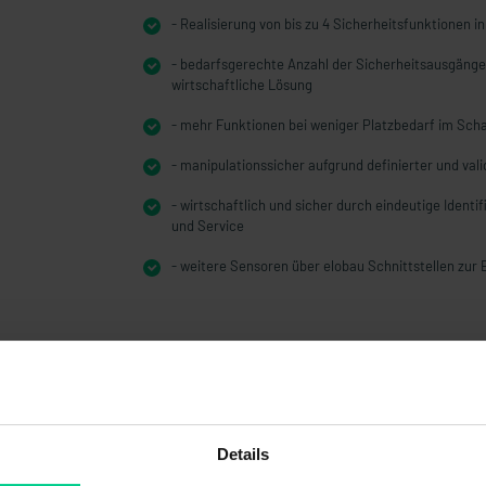
- Realisierung von bis zu 4 Sicherheitsfunktionen in
- bedarfsgerechte Anzahl der Sicherheitsausgänge 
wirtschaftliche Lösung
- mehr Funktionen bei weniger Platzbedarf im Scha
- manipulationssicher aufgrund definierter und val
- wirtschaftlich und sicher durch eindeutige Identi
und Service
- weitere Sensoren über elobau Schnittstellen zur
Details