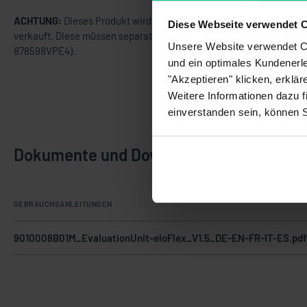
ACHTUNG:
Dieses Produkt wird OHNE Standardklemmen
Diese Webseite verwendet 
verkauft. Diese müssen separat gekauft werden (Art.Nr.
Unsere Website verwendet Co
878598VPE4).
und ein optimales Kundenerle
"Akzeptieren" klicken, erklä
Weitere Informationen dazu f
einverstanden sein, können 
Dokumente und Downloads
GEBRAUCHSANLEITUNGEN
9010008B01M_EvaluationUnit-eloFlex_V1.5_DE-EN-FR-IT-ES.pd