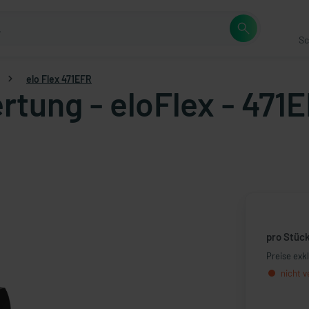
Sc
elo Flex 471EFR
rtung - eloFlex - 471
pro Stüc
Preise exk
nicht v