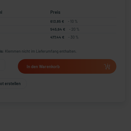
hl
Preis
613,85 €
- 10 %
545,64 €
- 20 %
477,44 €
- 30 %
is:
Klemmen nicht im Lieferumfang enthalten.
In den Warenkorb
t erstellen