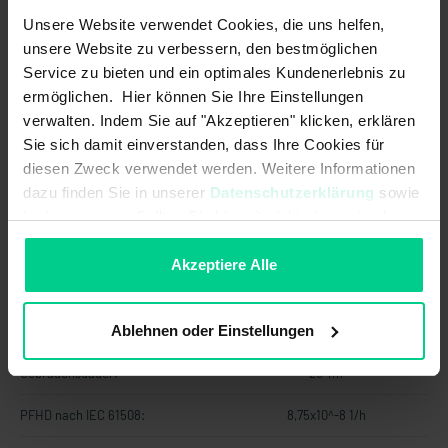
EDM-/Start-Eingang:
Unsere Website verwendet Cookies, die uns helfen,
unsere Website zu verbessern, den bestmöglichen
Karenzzeit:
3000 ms
Service zu bieten und ein optimales Kundenerlebnis zu
n max. der Schaltspiele bei 3 A
190000
ermöglichen. Hier können Sie Ihre Einstellungen
Schaltstrom (ohmsche Last):
verwalten. Indem Sie auf "Akzeptieren" klicken, erklären
Sie sich damit einverstanden, dass Ihre Cookies für
Schaltleistung max.
90 W
diesen Zweck verwendet werden. Weitere Informationen
Sicherheitsausgang:
dazu finden Sie in unserer
Datenschutzerklärung
sowie
im
Impressum
. Sollten Sie hiermit nicht einverstanden
Schaltstrom max. am
0,1 A
Kontrollausgang:
sein, können Sie die Verwendung von Cookies hier
ablehnen.
Akzeptiere Alle
Betriebsspannung max.:
26,4 V DC
Sicherheitstechnische Kennwerte
Ablehnen oder Einstellungen
Gebrauchsdauer:
20 Tm
PFHD nach IEC 61508:
8,75x10^-8 1/h