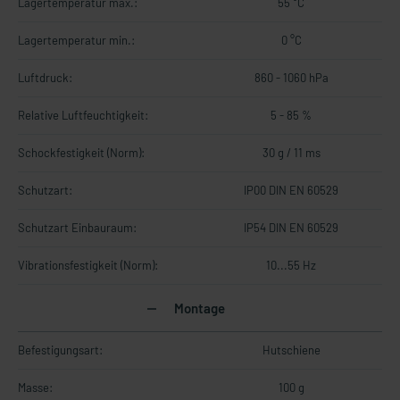
Lagertemperatur max.:
55 °C
Lagertemperatur min.:
0 °C
Luftdruck:
860 - 1060 hPa
Relative Luftfeuchtigkeit:
5 - 85 %
Schockfestigkeit (Norm):
30 g / 11 ms
Schutzart:
IP00 DIN EN 60529
Schutzart Einbauraum:
IP54 DIN EN 60529
Vibrationsfestigkeit (Norm):
10...55 Hz
Montage
Befestigungsart:
Hutschiene
Masse:
100 g