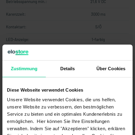
Betriebsspannung min.:
21,6 V DC
Karenzzeit:
3000 ms
Kontaktart:
S/Ö
LED-Anzeige:
1-farbig
Leistungsaufnahme:
2,4 W
Schaltspannung max. am
26,4 V DC
Zustimmung
Details
Über Cookies
Kontrollausgang:
Schaltspannung max. am
26,4 V DC
Sicherheitsausgang:
Diese Webseite verwendet Cookies
Unsere Website verwendet Cookies, die uns helfen,
Schaltstrom max. je Kanal:
0,02 A
unsere Website zu verbessern, den bestmöglichen
Service zu bieten und ein optimales Kundenerlebnis zu
Schutzklasse:
III
ermöglichen. Hier können Sie Ihre Einstellungen
Sicherung Betriebsspannung:
1A träge
verwalten. Indem Sie auf "Akzeptieren" klicken, erklären