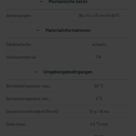
Mechanische Daten
Abmessungen:
96 x 51 x 56 mm (H/B/T)
Materialinformationen
Gehäusefarbe:
schwarz
Gehäusematerial:
PA
Umgebungsbedingungen
Betriebstemperatur max.:
55 °C
Betriebstemperatur min.:
0 °C
Dauerschockfestigkeit (Norm):
10 g / 16 ms
Delta tmax:
0,5 °C/min