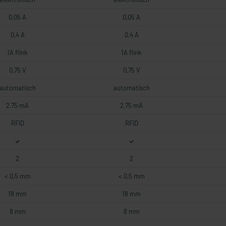
0,05 A
0,05 A
0,4 A
0,4 A
1A flink
1A flink
0,75 V
0,75 V
automatisch
automatisch
2,75 mA
2,75 mA
RFID
RFID
2
2
< 0,5 mm
< 0,5 mm
18 mm
18 mm
8 mm
8 mm