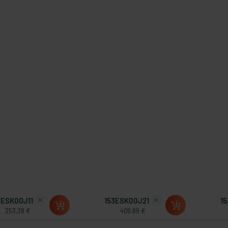
3ESK00J11
153ESK00J21
1
253,38 €
409,89 €