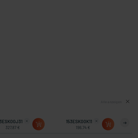
Alle anzeigen
53ESK00J31
153ESK00K11
327,87 €
196,74 €