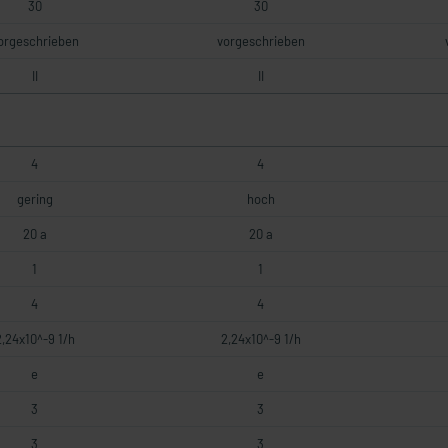
30
30
orgeschrieben
vorgeschrieben
II
II
4
4
gering
hoch
20 a
20 a
1
1
4
4
2,24x10^-9 1/h
2,24x10^-9 1/h
e
e
3
3
3
3