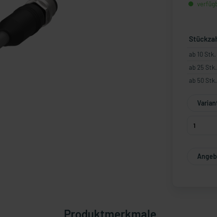
verfügb
Stückza
ab 10 Stk.
ab 25 Stk.
ab 50 Stk.
Varian
Angebo
Produktmerkmale