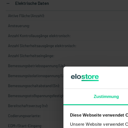
Elektrische Daten
Aktive Fläche (Anzahl):
Ansteuerung:
Anzahl Kontrollausgänge elektronisch:
Anzahl Sicherheitsausgänge elektronisch:
Anzahl Sicherheitseingänge:
Bemessungsbetriebsspannung (Ue):
Bemessungsisolationsspannung (Ui):
Bemessungsschaltabstand (Sn):
Bemessungsstoßspannungsfestigkeit (Uimp):
Zustimmung
Bereitschaftsverzug (tv):
Diese Webseite verwendet 
Codierungsvariante:
Unsere Website verwendet Co
EDM-/Start-Eingang: