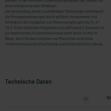
werden. In der höchsten Codierstufe akzeptiert der Sensor nur
einen entsprechenden Betätiger.
Die Verwendung dieser zuverlässigen Technologie vereinfacht
die Montagebedingungen durch größere Versatzwerte und
ermöglicht die Installation von Reihenschaltungen bis PL e /
SIL3. Einer einfachen Integration von eloProtect E Sensoren in
ein bestehendes Sicherheitskonzept steht damit nichts im
Wege. Auch für das Umrüsten von Maschinen sind diese
Sicherheitssensoren eine flexible und wirtschaftliche Lösung.
Technische Daten
15