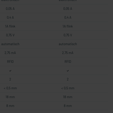
0,05 A
0,05 A
0,4 A
0,4 A
1A flink
1A flink
0,75 V
0,75 V
automatisch
automatisch
2,75 mA
2,75 mA
RFID
RFID
2
2
< 0,5 mm
< 0,5 mm
18 mm
18 mm
8 mm
8 mm