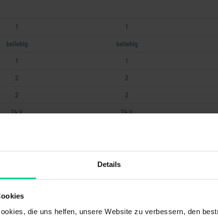
1
1
beliebig
beliebig
1
1
2
2
2
2
24 V
24 V
50 V
50 V
12 mm
12 mm
1000 V
1000 V
Details
1000 ms
1000 ms
Cookies
codiert
unikat
i
okies, die uns helfen, unsere Website zu verbessern, den best