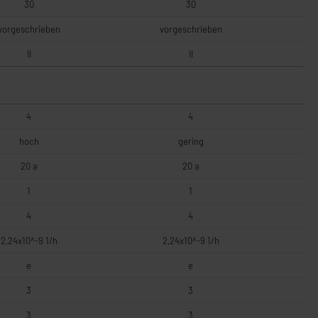
30
30
vorgeschrieben
vorgeschrieben
II
II
4
4
hoch
gering
20 a
20 a
1
1
4
4
2,24x10^-9 1/h
2,24x10^-9 1/h
e
e
3
3
3
3