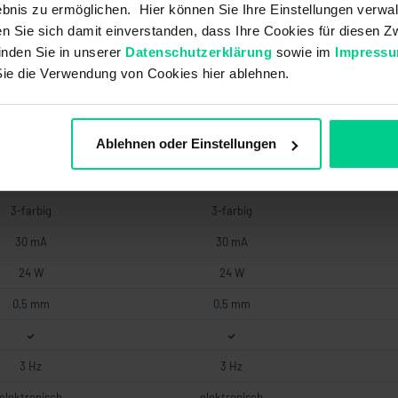
bnis zu ermöglichen. Hier können Sie Ihre Einstellungen verwal
75 ms
75 ms
ren Sie sich damit einverstanden, dass Ihre Cookies für diesen
inden Sie in unserer
Datenschutzerklärung
sowie im
Impress
AC-12 / DC-13
AC-12 / DC-13
Sie die Verwendung von Cookies hier ablehnen.
2 mm
2 mm
Ablehnen oder Einstellungen
OSSD
OSSD
3-farbig
3-farbig
30 mA
30 mA
24 W
24 W
0,5 mm
0,5 mm
3 Hz
3 Hz
elektronisch
elektronisch