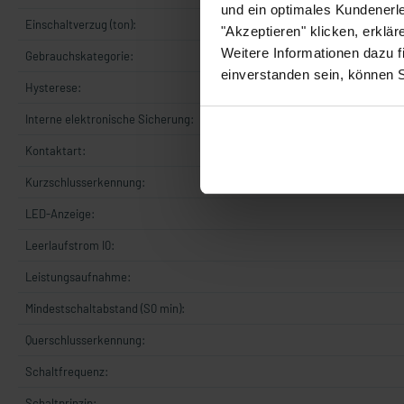
und ein optimales Kundenerle
Einschaltverzug (ton):
"Akzeptieren" klicken, erklä
Weitere Informationen dazu f
Gebrauchskategorie:
einverstanden sein, können 
Hysterese:
Interne elektronische Sicherung:
Kontaktart:
Kurzschlusserkennung:
LED-Anzeige:
Leerlaufstrom I0:
Leistungsaufnahme:
Mindestschaltabstand (S0 min):
Querschlusserkennung:
Schaltfrequenz:
Schaltprinzip: