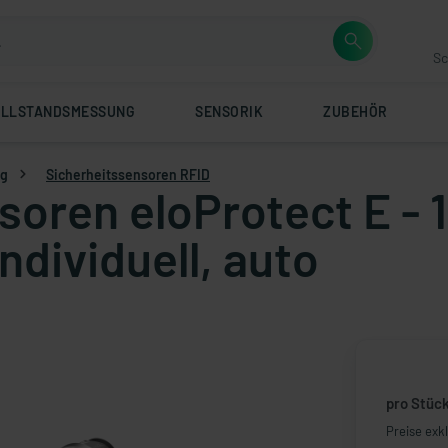
Sc
ÜLLSTANDSMESSUNG
SENSORIK
ZUBEHÖR
ng
Sicherheitssensoren RFID
soren eloProtect E -
individuell, auto
pro Stüc
Preise exk