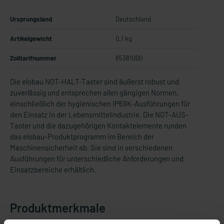
Ursprungsland
Deutschland
Artikelgewicht
0.1 kg
Zolltarifnummer
85381000
Die elobau NOT-HALT-Taster sind äußerst robust und
zuverlässig und entsprechen allen gängigen Normen,
einschließlich der hygienischen IP69K-Ausführungen für
den Einsatz in der Lebensmittelindustrie. Die NOT-AUS-
Taster und die dazugehörigen Kontaktelemente runden
das elobau-Produktprogramm im Bereich der
Maschinensicherheit ab. Sie sind in verschiedenen
Ausführungen für unterschiedliche Anforderungen und
Einsatzbereiche erhältlich.
Produktmerkmale