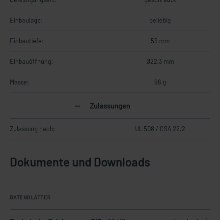
Einbaulage:
beliebig
Einbautiefe:
59 mm
Einbauöffnung:
Ø22,3 mm
Masse:
96 g
Zulassungen
Zulassung nach:
UL 508 / CSA 22.2
Dokumente und Downloads
DATENBLÄTTER