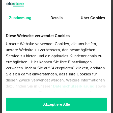
Langlebig durch robuste Ausführung
Getrennter Aufbau von Kontaktblock und Taster ermöglicht
Zustimmung
Details
Über Cookies
individuelle Kombinationen
Hygienegerechte Ausführung mit Lebensmittelzulassung
Geeignet für Anwendungen bis PL e/ SIL 3
Diese Webseite verwendet Cookies
Schutzart bis IP69K
Unsere Website verwendet Cookies, die uns helfen,
Deutlich sichtbare Schaltstellung durch Betätigungsanzeiger mit
unsere Website zu verbessern, den bestmöglichen
farblichem Ring
Service zu bieten und ein optimales Kundenerlebnis zu
Beleuchtbarer Schutzkragen + Störfallabsicherung (verhindert
ermöglichen. Hier können Sie Ihre Einstellungen
unerkanntes Lösen vom Kontaktelement)
verwalten. Indem Sie auf "Akzeptieren" klicken, erklären
Sie sich damit einverstanden, dass Ihre Cookies für
diesen Zweck verwendet werden. Weitere Informationen
dazu finden Sie in unserer
Datenschutzerklärung
sowie
im
Impressum
. Sollten Sie hiermit nicht einverstanden
Technische Daten
sein, können Sie die Verwendung von Cookies hier
ablehnen.
Akzeptiere Alle