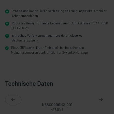
Präzise und kontinuierliche Messung des Neigungswinkels mobiler
Arbeitsmaschinen
Robustes Design für lange Lebensdauer: Schutzklasse IP67 / IP69K
[ISO 20653)
Einfaches Variantenmanagement durch cleveres
Baukastensystem
Bis zu 30% schnellerer Einbau als bei bestehenden
Neigungssensoren dank effizienter 2-Punkt-Montage
Technische Daten
N6SCC000H2-001
495,00 €