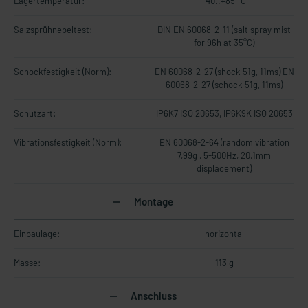
Lagertemperatur:
-40..+85 °C
Salzsprühnebeltest:
DIN EN 60068-2-11 (salt spray mist
for 96h at 35°C)
Schockfestigkeit (Norm):
EN 60068-2-27 (shock 51g, 11ms) EN
60068-2-27 (schock 51g, 11ms)
Schutzart:
IP6K7 ISO 20653, IP6K9K ISO 20653
Vibrationsfestigkeit (Norm):
EN 60068-2-64 (random vibration
7,99g , 5-500Hz, 20,1mm
displacement)
Montage
Einbaulage:
horizontal
Masse:
113 g
Anschluss