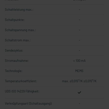
Schaltleistung max.:
-
Schaltpunkte:
-
Schaltspannung max.:
-
Schaltstrom max.:
-
Sendezyklus:
-
Stromaufnahme:
< 100 mA
Technologie:
MEMS
Temperaturkoeffizient:
max. ±0,015°/K ±0,015°/K
UDS ISO 14229 Fähigkeit:
Verknüpfungsart (Schaltausgang):
-