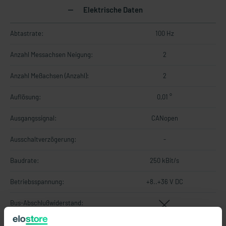
Elektrische Daten
Abtastrate:
100 Hz
Anzahl Messachsen Neigung:
2
Anzahl Meßachsen (Anzahl):
2
Auflösung:
0,01 °
Ausgangssignal:
CANopen
Ausschaltverzögerung:
-
Baudrate:
250 kBit/s
Betriebsspannung:
+8..+36 V DC
Bus-Abschlußwiderstand: