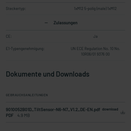
Steckertyp:
1xM12 5-polig (male) 1xM12
Zulassungen
CE:
Ja
E1-Typengenehmigung:
UN ECE Regulation No. 10 No.
10R06/01 9376 00
Dokumente und Downloads
GEBRAUCHSANLEITUNGEN
9010052B01D_TiltSensor-N6-N7_V1.2_DE-EN.pdf
download
PDF
4.9 MB