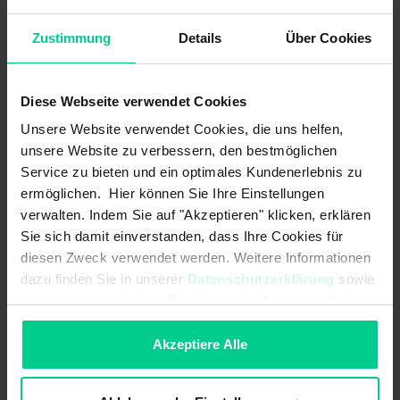
EMV Erdbaumaschinen und
DIN EN ISO 13766-1, Load dump
Baumaschinen (Norm):
Pulse B with Us = 85V, Cranking ISO
Zustimmung
Details
Über Cookies
16750-2 Level 1-4
EMV Flurförderzeuge (Norm):
DIN EN 12895
Diese Webseite verwendet Cookies
EMV Land- und forstwirtschaftliche
EN ISO 14982, Load dump Pulse B
Unsere Website verwendet Cookies, die uns helfen,
Maschinen (Norm):
with Us = 85V, Cranking ISO 16750-2
Level 1-4
unsere Website zu verbessern, den bestmöglichen
Service zu bieten und ein optimales Kundenerlebnis zu
Einschaltverzögerung:
-
ermöglichen. Hier können Sie Ihre Einstellungen
verwalten. Indem Sie auf "Akzeptieren" klicken, erklären
Feldbussystem:
-
Sie sich damit einverstanden, dass Ihre Cookies für
diesen Zweck verwendet werden. Weitere Informationen
Grenzfrequenz:
20Hz
dazu finden Sie in unserer
Datenschutzerklärung
sowie
Hysterese:
-
im
Impressum
. Sollten Sie hiermit nicht einverstanden
sein, können Sie die Verwendung von Cookies hier
Initialisierungszeit nach Power
500 ms
ablehnen.
Akzeptiere Alle
on/Start-Up-Time:
Kontaktart:
-