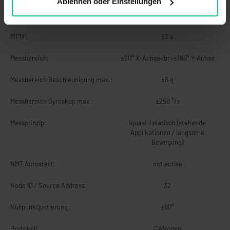
Ablehnen oder Einstellungen
Kurzschlusssicherheit:
ISO 16750-2
MTTF:
92 a
Messbereich:
±90° X-Achse<br>±180° Y-Achse
Messbereich Beschleunigung max.:
±8 g
Messbereich Gyroskop max.:
±250 °/s
Messprinzip:
(quasi-) statisch (stehende
Applikationen / langsame
Bewegung)
NMT Autostart:
not active
Node ID / Source Address:
32
Nullpunktjustierung:
±60°
Protokoll:
CANopen