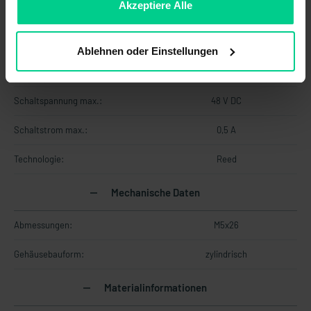
ablehnen.
Akzeptiere Alle
Schaltleistung max.:
10 W
Schaltprinzip:
magnetisch
Ablehnen oder Einstellungen
Schaltspannung max.:
48 V AC
Schaltspannung max.:
48 V DC
Schaltstrom max.:
0,5 A
Technologie:
Reed
Mechanische Daten
Abmessungen:
M5x26
Gehäusebauform:
zylindrisch
Materialinformationen