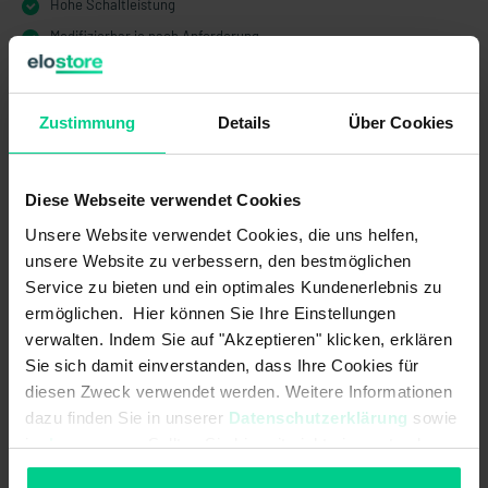
Hohe Schaltleistung
Modifizierbar je nach Anforderung
Zustimmung
Details
Über Cookies
Technische Daten
Diese Webseite verwendet Cookies
Unsere Website verwendet Cookies, die uns helfen,
133210
unsere Website zu verbessern, den bestmöglichen
30,84 €
Service zu bieten und ein optimales Kundenerlebnis zu
ermöglichen. Hier können Sie Ihre Einstellungen
Elektrische Daten
verwalten. Indem Sie auf "Akzeptieren" klicken, erklären
Sie sich damit einverstanden, dass Ihre Cookies für
Ansteuerung:
stirnseitig
diesen Zweck verwendet werden. Weitere Informationen
dazu finden Sie in unserer
Datenschutzerklärung
sowie
Kontaktart:
Schließer
im
Impressum
. Sollten Sie hiermit nicht einverstanden
LED-Anzeige:
Nein
sein, können Sie die Verwendung von Cookies hier